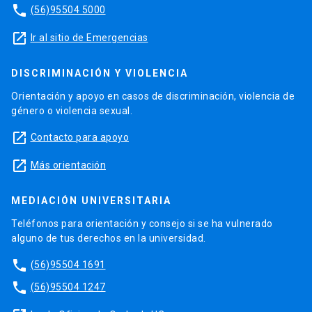
phone
(56)95504 5000
launch
Ir al sitio de Emergencias
DISCRIMINACIÓN Y VIOLENCIA
Orientación y apoyo en casos de discriminación, violencia de
género o violencia sexual.
launch
Contacto para apoyo
launch
Más orientación
MEDIACIÓN UNIVERSITARIA
Teléfonos para orientación y consejo si se ha vulnerado
alguno de tus derechos en la universidad.
phone
(56)95504 1691
phone
(56)95504 1247