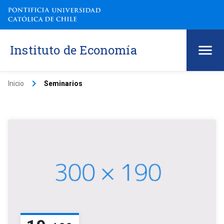
Instituto de Economía
keyboard_arrow_right
Inicio
Seminarios