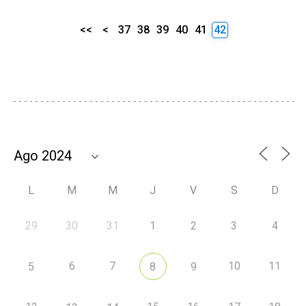
<<
<
37
38
39
40
41
42
L
M
M
J
V
S
D
29
30
31
1
2
3
4
6
7
10
11
5
8
9