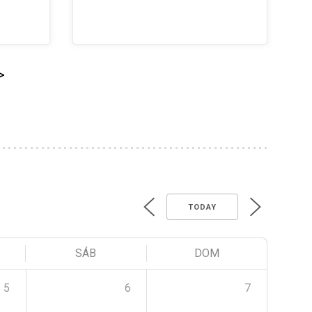
>
TODAY
SÁB
DOM
5
6
7