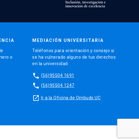
ENCIA
MEDIACIÓN UNIVERSITARIA
de
Teléfonos para orientación y consejo si
énero o
se ha vulnerado alguno de tus derechos
en la universidad.
phone
(56)95504 1691
phone
(56)95504 1247
launch
Ir a la Oficina de Ombuds UC