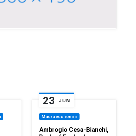
23
JUN
a
Macroeconomía
Ambrogio Cesa-Bianchi,