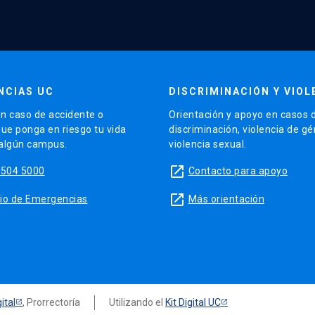
NCIAS UC
DISCRIMINACIÓN Y VIOL
n caso de accidente o
Orientación y apoyo en casos 
que ponga en riesgo tu vida
discriminación, violencia de g
 algún campus.
violencia sexual.
launch
5504 5000
Contacto para apoyo
launch
sitio de Emergencias
Más orientación
ital
, Prorrectoría
Utilizando el
Kit Digital UC