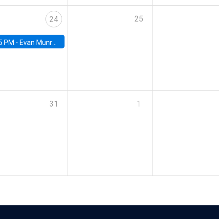
25
24
5 PM -
Evan Munro, Neyman Visiting Assistant Professor in the Department of Statistics at UC Berkeley
31
1