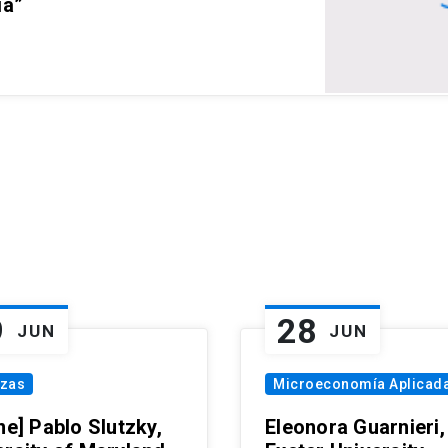
ia”
9
28
JUN
JUN
nzas
Microeconomía Aplicad
ne] Pablo Slutzky,
Eleonora Guarnieri,