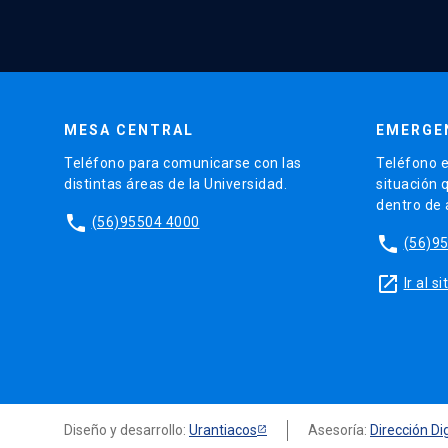
MESA CENTRAL
EMERGE
Teléfono para comunicarse con las
Teléfono e
distintas áreas de la Universidad.
situación 
dentro de
phone
(56)95504 4000
phone
(56)9
launch
Ir al 
Diseño y desarrollo:
Urantiacos
Asesoría:
Dirección Dig