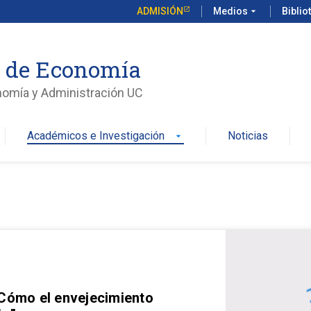
ADMISIÓN
Medios
arrow_drop_down
Biblio
o de Economía
nomía y Administración UC
Académicos e Investigación
Noticias
arrow_drop_down
 Cómo el envejecimiento