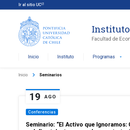
Ir al sitio UC
Institut
Facultad de Eco
Inicio
Instituto
Programas
arrow_drop_down
keyboard_arrow_right
Inicio
Seminarios
19
AGO
Conferencias
Seminario: “El Activo que Ignoramos: