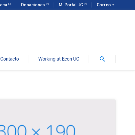
teca
Donaciones
Mi Portal UC
Correo
arrow_drop_down
search
Contacto
Working at Econ UC