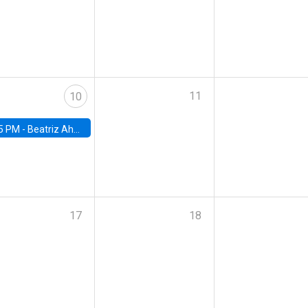
11
10
5 PM -
Beatriz Ahumada, PhD candidate, Universidad de Pittsburgh
17
18