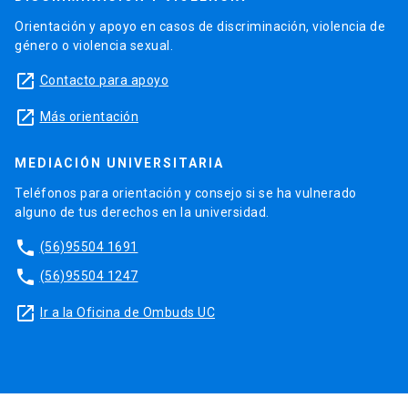
Orientación y apoyo en casos de discriminación, violencia de
género o violencia sexual.
launch
Contacto para apoyo
launch
Más orientación
MEDIACIÓN UNIVERSITARIA
Teléfonos para orientación y consejo si se ha vulnerado
alguno de tus derechos en la universidad.
phone
(56)95504 1691
phone
(56)95504 1247
launch
Ir a la Oficina de Ombuds UC