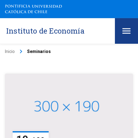
Instituto de Economía
keyboard_arrow_right
Inicio
Seminarios