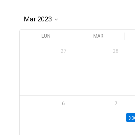
LUN
MAR
27
28
6
7
3:3