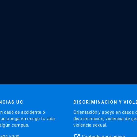
NCIAS UC
DISCRIMINACIÓN Y VIOL
n caso de accidente o
Orientación y apoyo en casos 
que ponga en riesgo tu vida
discriminación, violencia de g
 algún campus.
violencia sexual.
launch
5504 5000
Contacto para apoyo