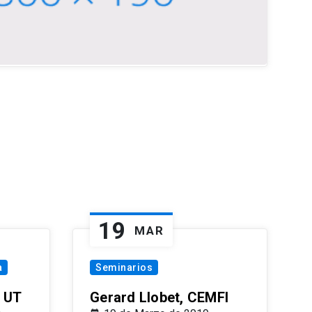
19
MAR
a
Seminarios
 UT
Gerard Llobet, CEMFI