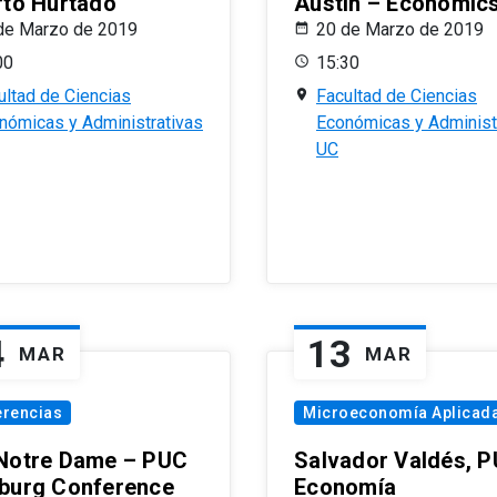
rto Hurtado
Austin – Economic
de Marzo de 2019
20 de Marzo de 2019
00
15:30
ultad de Ciencias
Facultad de Ciencias
nómicas y Administrativas
Económicas y Administ
UC
4
13
MAR
MAR
erencias
Microeconomía Aplicad
Notre Dame – PUC
Salvador Valdés, 
burg Conference
Economía