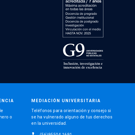
ENCIA
MEDIACIÓN UNIVERSITARIA
de
Teléfonos para orientación y consejo si
énero o
se ha vulnerado alguno de tus derechos
en la universidad.
phone
(56)95504 1691