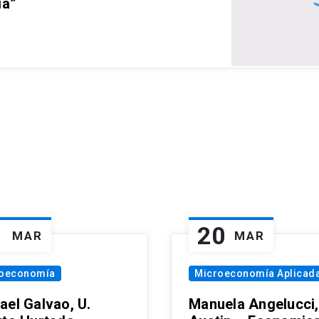
ia”
1
20
MAR
MAR
oeconomía
Microeconomía Aplicad
ael Galvao, U.
Manuela Angelucci,