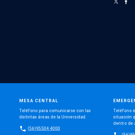
MESA CENTRAL
EMERGE
Teléfono para comunicarse con las
Teléfono e
distintas áreas de la Universidad.
situación 
dentro de
phone
(56)95504 4000
phone
(56)9