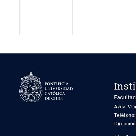
Inst
Facultad
Avda. Vic
Teléfono
Direcció