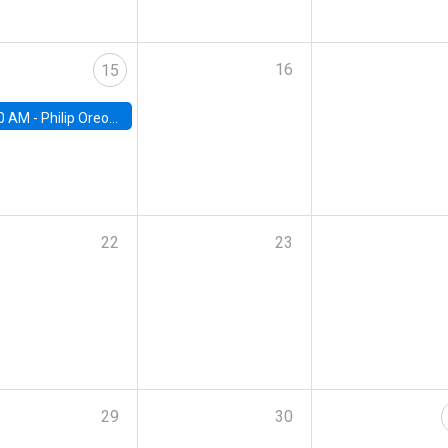
16
15
0 AM -
Philip Oreopolous, University of Toronto
22
23
29
30