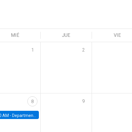
MIÉ
JUE
VIE
1
2
9
8
0 AM -
Department Seminar: James Robinson