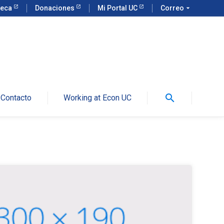
teca
Donaciones
Mi Portal UC
Correo
arrow_drop_down
search
Contacto
Working at Econ UC