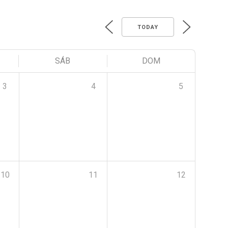
TODAY
SÁB
DOM
3
4
5
10
11
12