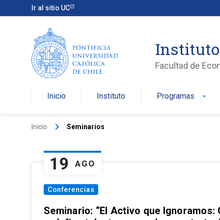
Ir al sitio UC
Institut
Facultad de Eco
Inicio
Instituto
Programas
arrow_drop_down
keyboard_arrow_right
Inicio
Seminarios
19
AGO
Conferencias
Seminario: “El Activo que Ignoramos: