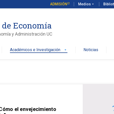
ADMISIÓN
Medios
arrow_drop_down
Biblio
o de Economía
nomía y Administración UC
Académicos e Investigación
Noticias
arrow_drop_down
 Cómo el envejecimiento