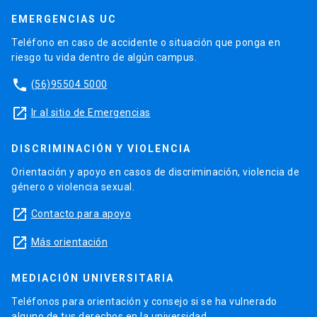
EMERGENCIAS UC
Teléfono en caso de accidente o situación que ponga en
riesgo tu vida dentro de algún campus.
phone
(56)95504 5000
launch
Ir al sitio de Emergencias
DISCRIMINACIÓN Y VIOLENCIA
Orientación y apoyo en casos de discriminación, violencia de
género o violencia sexual.
launch
Contacto para apoyo
launch
Más orientación
MEDIACIÓN UNIVERSITARIA
Teléfonos para orientación y consejo si se ha vulnerado
alguno de tus derechos en la universidad.