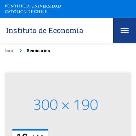
Instituto de Economía
keyboard_arrow_right
Inicio
Seminarios