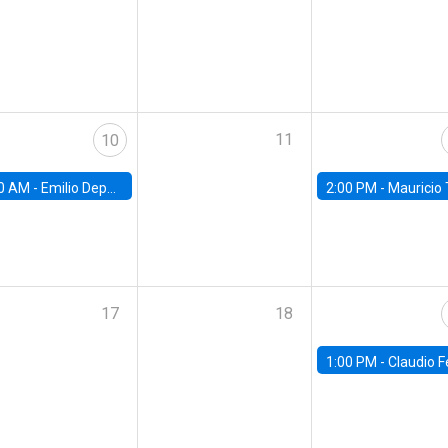
11
10
0 AM -
Emilio Depetris-Chauvín, Universidad Católica
2:00 PM -
Mauricio Tejada,
17
18
1:00 PM -
Claudio Ferraz, British Col