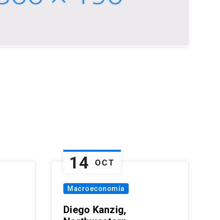
14
OCT
Macroeconomía
Diego Kanzig,