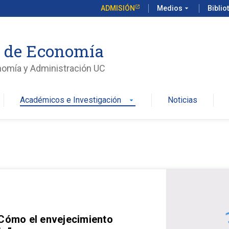
ADMISIÓN
Medios
arrow_drop_down
Biblio
o de Economía
nomía y Administración UC
Académicos e Investigación
Noticias
arrow_drop_down
 Cómo el envejecimiento