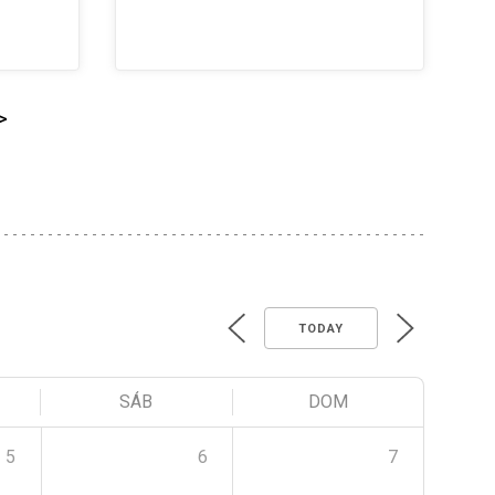
>
TODAY
SÁB
DOM
5
6
7