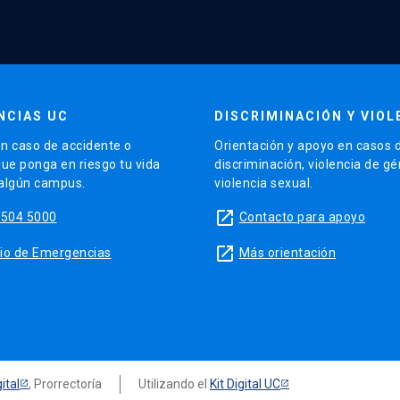
NCIAS UC
DISCRIMINACIÓN Y VIOL
n caso de accidente o
Orientación y apoyo en casos 
que ponga en riesgo tu vida
discriminación, violencia de g
 algún campus.
violencia sexual.
launch
5504 5000
Contacto para apoyo
launch
sitio de Emergencias
Más orientación
ital
, Prorrectoría
Utilizando el
Kit Digital UC