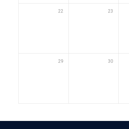
22
23
29
30