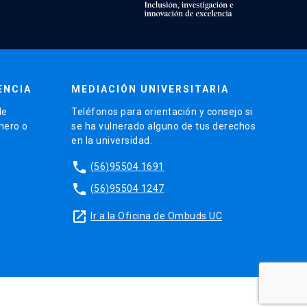
ENCIA
MEDIACIÓN UNIVERSITARIA
de
Teléfonos para orientación y consejo si
énero o
se ha vulnerado alguno de tus derechos
en la universidad.
phone
(56)95504 1691
phone
(56)95504 1247
launch
Ir a la Oficina de Ombuds UC