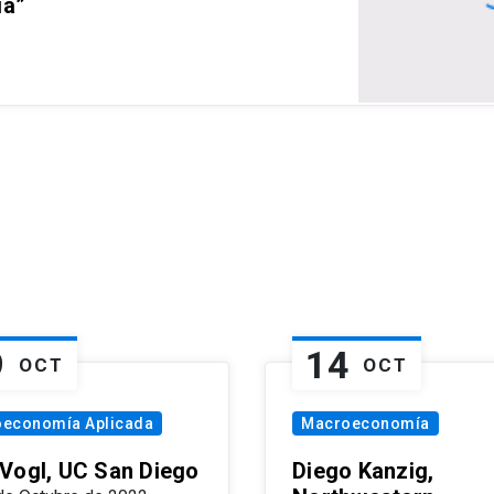
ia”
9
14
OCT
OCT
oeconomía Aplicada
Macroeconomía
Vogl, UC San Diego
Diego Kanzig,