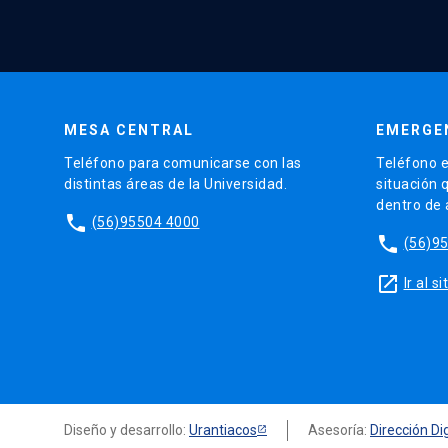
MESA CENTRAL
EMERGE
Teléfono para comunicarse con las
Teléfono e
distintas áreas de la Universidad.
situación 
dentro de
phone
(56)95504 4000
phone
(56)9
launch
Ir al 
Diseño y desarrollo:
Urantiacos
Asesoría:
Dirección Dig