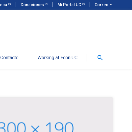
teca
Donaciones
Mi Portal UC
Correo
arrow_drop_down
search
Contacto
Working at Econ UC