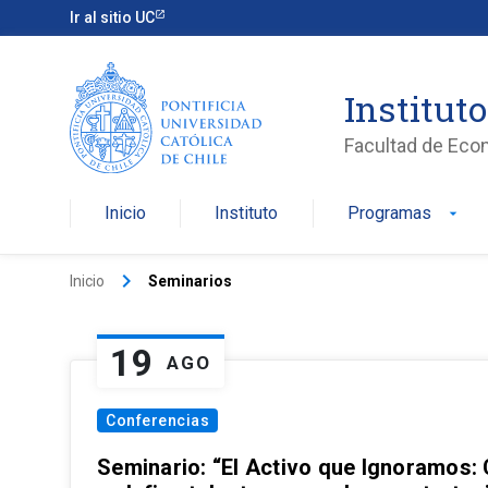
Ir al sitio UC
Institut
Facultad de Eco
Inicio
Instituto
Programas
arrow_drop_down
keyboard_arrow_right
Inicio
Seminarios
19
AGO
Conferencias
Seminario: “El Activo que Ignoramos: