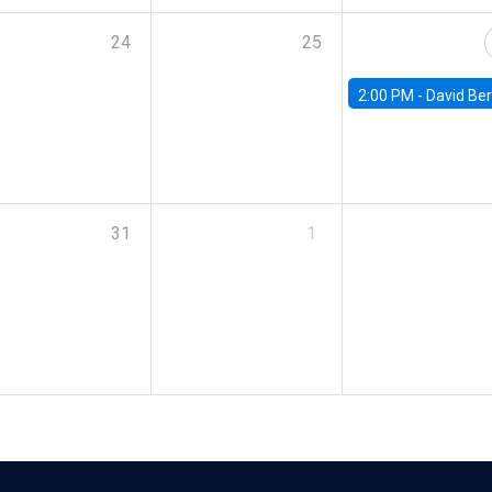
24
25
2:00 PM -
David Berger, D
31
1