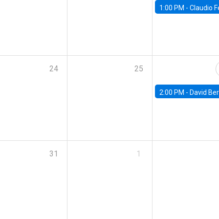
1:00 PM -
Claudio Ferraz, British Col
24
25
2:00 PM -
David Berger, D
31
1