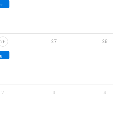
umbia
27
28
26
uke
2
3
4