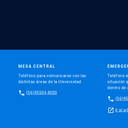
MESA CENTRAL
EMERGE
Teléfono para comunicarse con las
Teléfono e
distintas áreas de la Universidad.
situación 
dentro de
phone
(56)95504 4000
phone
(56)9
launch
Ir al 