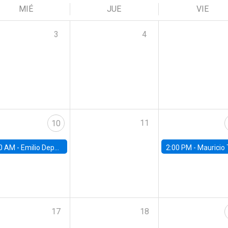
MIÉ
JUE
VIE
3
4
11
10
0 AM -
Emilio Depetris-Chauvín, Universidad Católica
2:00 PM -
Mauricio Tejada,
17
18