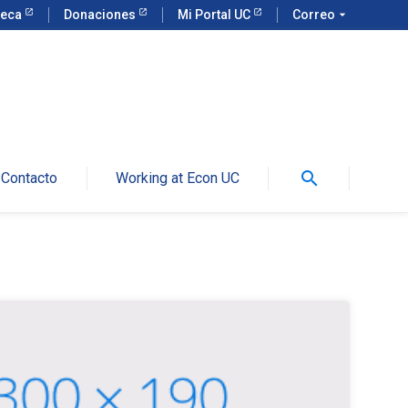
teca
Donaciones
Mi Portal UC
Correo
arrow_drop_down
search
Contacto
Working at Econ UC