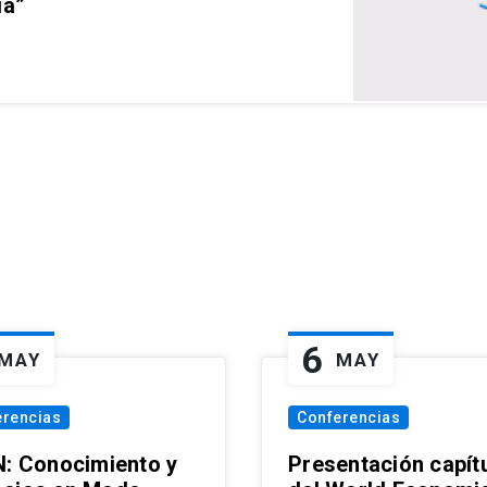
ia”
6
MAY
MAY
erencias
Conferencias
N: Conocimiento y
Presentación capít