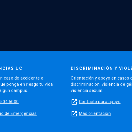
NCIAS UC
DISCRIMINACIÓN Y VIOL
n caso de accidente o
Orientación y apoyo en casos 
que ponga en riesgo tu vida
discriminación, violencia de g
 algún campus.
violencia sexual.
launch
5504 5000
Contacto para apoyo
launch
sitio de Emergencias
Más orientación