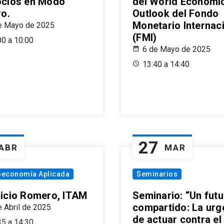
cios en Modo
del World Economi
ro.
Outlook del Fondo
Monetario Internac
e Mayo de 2025
(FMI)
00 a 10:00
6 de Mayo de 2025
13:40 a 14:40
27
ABR
MAR
oeconomía Aplicada
Seminarios
icio Romero, ITAM
Seminario: “Un futu
compartido: La urg
e Abril de 2025
de actuar contra el
35 a 14:30