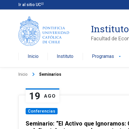
Ir al sitio UC
Institut
Facultad de Eco
Inicio
Instituto
Programas
arrow_drop_down
keyboard_arrow_right
Inicio
Seminarios
19
AGO
Conferencias
Seminario: “El Activo que Ignoramos: