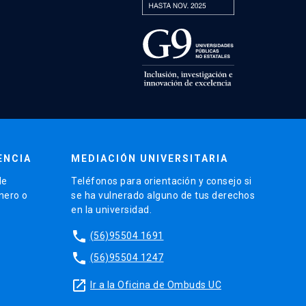
ENCIA
MEDIACIÓN UNIVERSITARIA
de
Teléfonos para orientación y consejo si
énero o
se ha vulnerado alguno de tus derechos
en la universidad.
phone
(56)95504 1691
phone
(56)95504 1247
launch
Ir a la Oficina de Ombuds UC