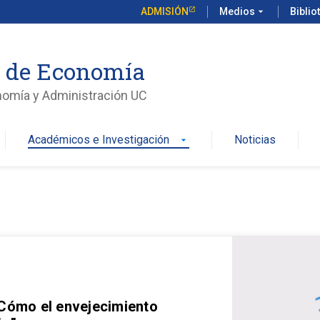
ADMISIÓN
Medios
arrow_drop_down
Biblio
o de Economía
nomía y Administración UC
Académicos e Investigación
Noticias
arrow_drop_down
 Cómo el envejecimiento