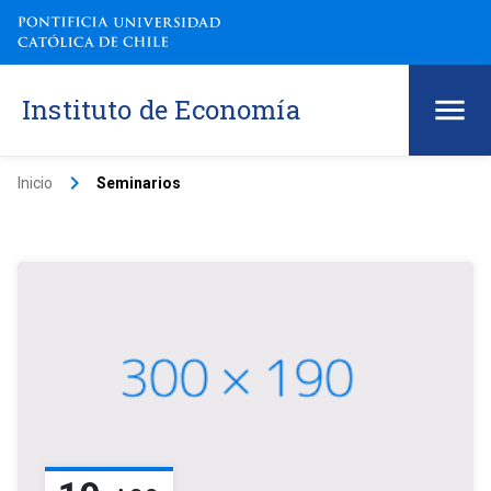
Instituto de Economía
keyboard_arrow_right
Inicio
Seminarios