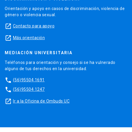
Orientación y apoyo en casos de discriminación, violencia de
género o violencia sexual.
launch
Contacto para apoyo
launch
Más orientación
MEDIACIÓN UNIVERSITARIA
Teléfonos para orientación y consejo si se ha vulnerado
alguno de tus derechos en la universidad.
phone
(56)95504 1691
phone
(56)95504 1247
launch
Ir a la Oficina de Ombuds UC