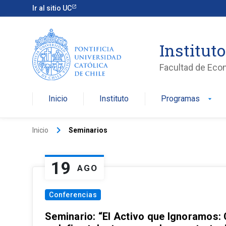
Ir al sitio UC
Institut
Facultad de Eco
Inicio
Instituto
Programas
arrow_drop_down
keyboard_arrow_right
Inicio
Seminarios
19
AGO
Conferencias
Seminario: “El Activo que Ignoramos: