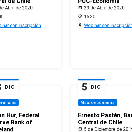
al de Chile
PUC-Economía
de Abril de 2020
29 de Abril de 2020
00
15:30
inar con inscripción
Webinar con inscripció
8
5
DIC
DIC
erencias
Macroeconomía
n Hur, Federal
Ernesto Pastén, Ba
rve Bank of
Central de Chile
eland
5 de Diciembre de 201