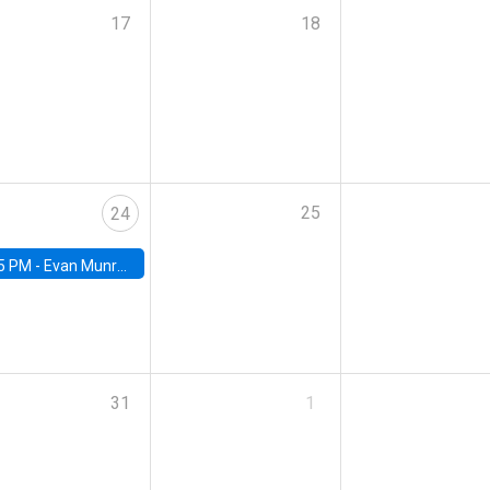
17
18
25
24
5 PM -
Evan Munro, Neyman Visiting Assistant Professor in the Department of Statistics at UC Berkeley
31
1