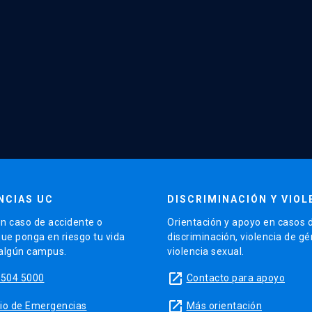
NCIAS UC
DISCRIMINACIÓN Y VIOL
n caso de accidente o
Orientación y apoyo en casos 
que ponga en riesgo tu vida
discriminación, violencia de g
 algún campus.
violencia sexual.
launch
5504 5000
Contacto para apoyo
launch
sitio de Emergencias
Más orientación