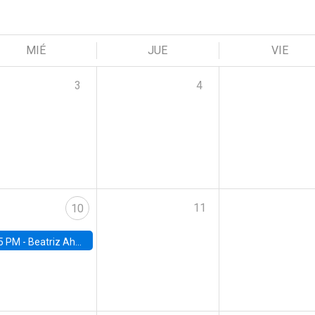
MIÉ
JUE
VIE
3
4
11
10
5 PM -
Beatriz Ahumada, PhD candidate, Universidad de Pittsburgh