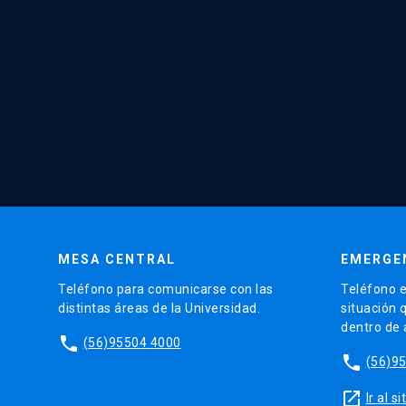
MESA CENTRAL
EMERGE
Teléfono para comunicarse con las
Teléfono e
distintas áreas de la Universidad.
situación 
dentro de
phone
(56)95504 4000
phone
(56)9
launch
Ir al 