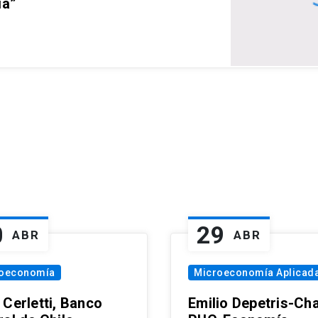
ia”
0
29
ABR
ABR
oeconomía
Microeconomía Aplicad
 Cerletti, Banco
Emilio Depetris-Cha