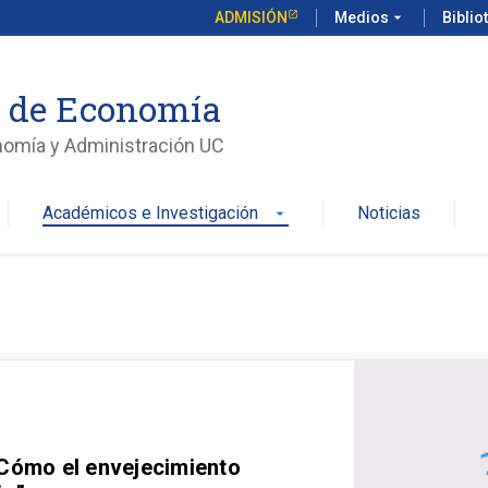
ADMISIÓN
Medios
arrow_drop_down
Biblio
o de Economía
nomía y Administración UC
Académicos e Investigación
Noticias
arrow_drop_down
 Cómo el envejecimiento