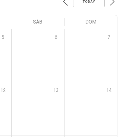
TODAY
SÁB
DOM
5
6
7
12
13
14