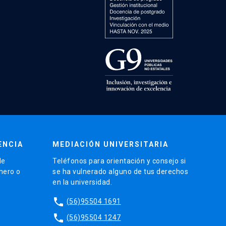
ENCIA
MEDIACIÓN UNIVERSITARIA
de
Teléfonos para orientación y consejo si
énero o
se ha vulnerado alguno de tus derechos
en la universidad.
phone
(56)95504 1691
phone
(56)95504 1247