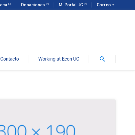
teca
Donaciones
Mi Portal UC
Correo
arrow_drop_down
search
Contacto
Working at Econ UC