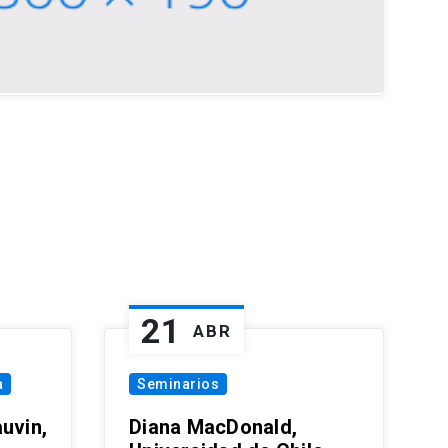
21
ABR
a
Seminarios
uvin,
Diana MacDonald,