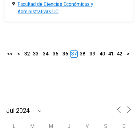
Facultad de Ciencias Económicas y
Administrativas UC
<<
<
32
33
34
35
36
37
38
39
40
41
42
>
L
M
M
J
V
S
D