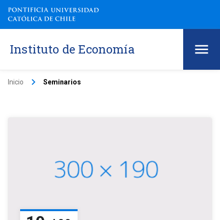
Instituto de Economía
keyboard_arrow_right
Inicio
Seminarios