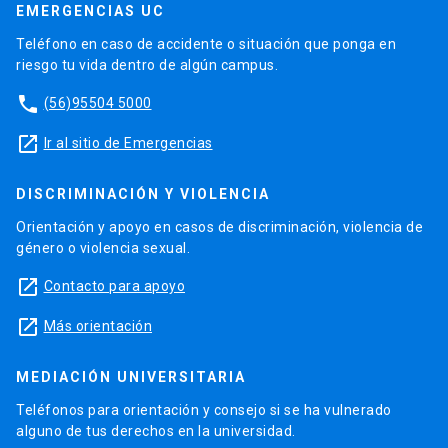
EMERGENCIAS UC
Teléfono en caso de accidente o situación que ponga en
riesgo tu vida dentro de algún campus.
phone
(56)95504 5000
launch
Ir al sitio de Emergencias
DISCRIMINACIÓN Y VIOLENCIA
Orientación y apoyo en casos de discriminación, violencia de
género o violencia sexual.
launch
Contacto para apoyo
launch
Más orientación
MEDIACIÓN UNIVERSITARIA
Teléfonos para orientación y consejo si se ha vulnerado
alguno de tus derechos en la universidad.