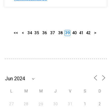
<<
<
34
35
36
37
38
39
40
41
42
>
L
M
M
J
V
S
D
27
28
30
31
1
2
29