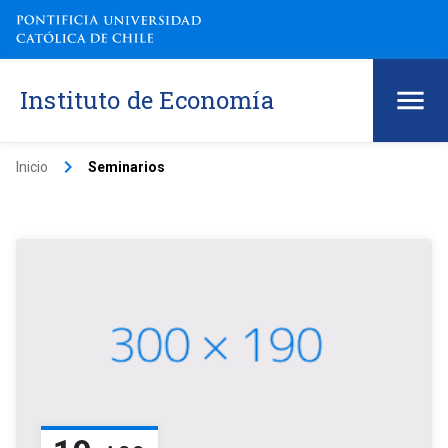
Instituto de Economía
keyboard_arrow_right
Inicio
Seminarios