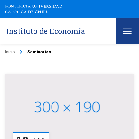
Instituto de Economía
keyboard_arrow_right
Inicio
Seminarios