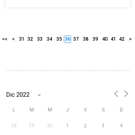
<<
<
31
32
33
34
35
36
37
38
39
40
41
42
>
L
M
M
J
V
S
D
28
29
1
3
4
30
2