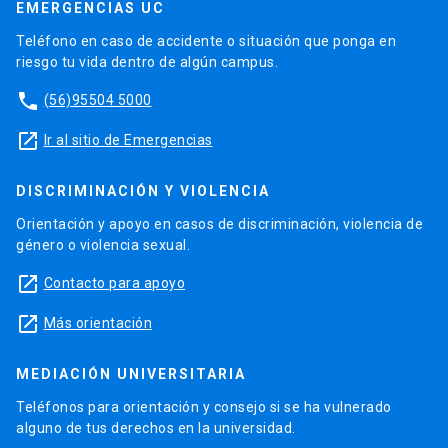
EMERGENCIAS UC
Teléfono en caso de accidente o situación que ponga en
riesgo tu vida dentro de algún campus.
phone
(56)95504 5000
launch
Ir al sitio de Emergencias
DISCRIMINACIÓN Y VIOLENCIA
Orientación y apoyo en casos de discriminación, violencia de
género o violencia sexual.
launch
Contacto para apoyo
launch
Más orientación
MEDIACIÓN UNIVERSITARIA
Teléfonos para orientación y consejo si se ha vulnerado
alguno de tus derechos en la universidad.