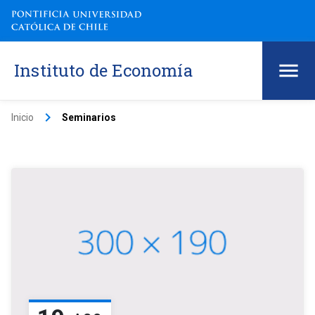
Instituto de Economía
keyboard_arrow_right
Inicio
Seminarios