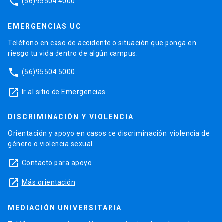
phone
(56)95504 4000
EMERGENCIAS UC
Teléfono en caso de accidente o situación que ponga en
riesgo tu vida dentro de algún campus.
phone
(56)95504 5000
launch
Ir al sitio de Emergencias
DISCRIMINACIÓN Y VIOLENCIA
Orientación y apoyo en casos de discriminación, violencia de
género o violencia sexual.
launch
Contacto para apoyo
launch
Más orientación
MEDIACIÓN UNIVERSITARIA