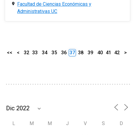
Facultad de Ciencias Económicas y
Administrativas UC
<<
<
32
33
34
35
36
37
38
39
40
41
42
>
L
M
M
J
V
S
D