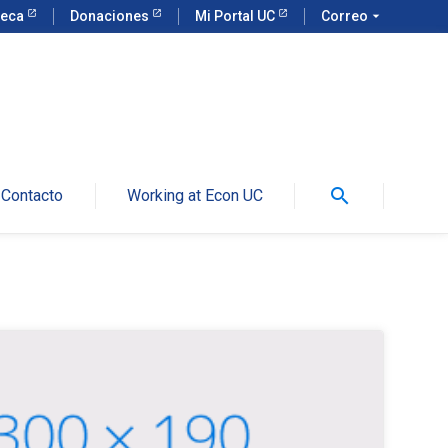
teca
Donaciones
Mi Portal UC
Correo
arrow_drop_down
search
Contacto
Working at Econ UC