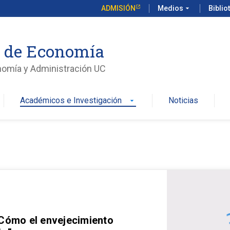
ADMISIÓN
Medios
arrow_drop_down
Biblio
o de Economía
nomía y Administración UC
Académicos e Investigación
Noticias
arrow_drop_down
 Cómo el envejecimiento