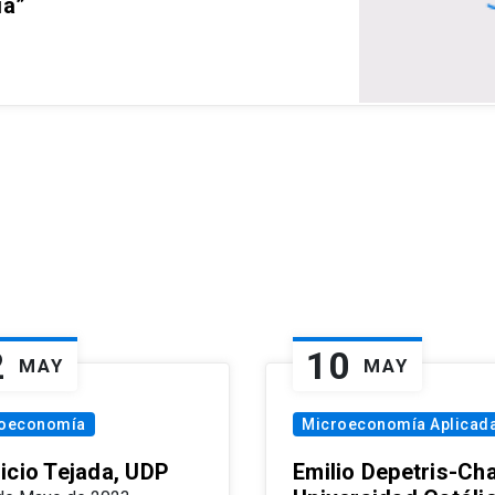
ia”
2
10
MAY
MAY
oeconomía
Microeconomía Aplicad
icio Tejada, UDP
Emilio Depetris-Cha