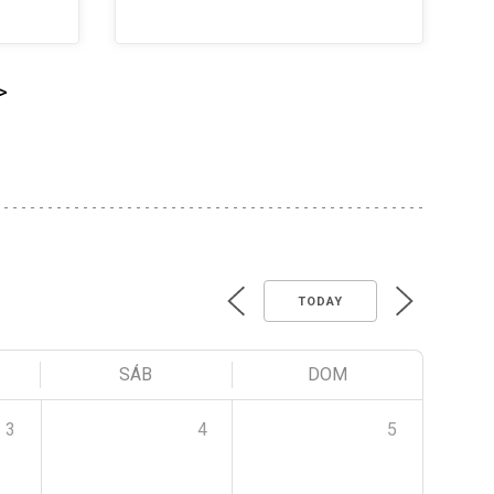
>
TODAY
SÁB
DOM
3
4
5