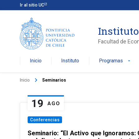
Ir al sitio UC
Institut
Facultad de Eco
Inicio
Instituto
Programas
arrow_drop_down
keyboard_arrow_right
Inicio
Seminarios
19
AGO
Conferencias
Seminario: “El Activo que Ignoramos: