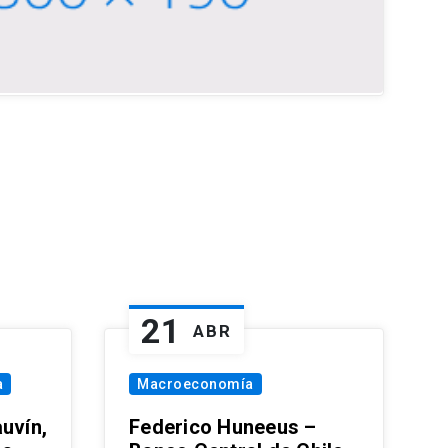
21
ABR
a
Macroeconomía
uvín,
Federico Huneeus –