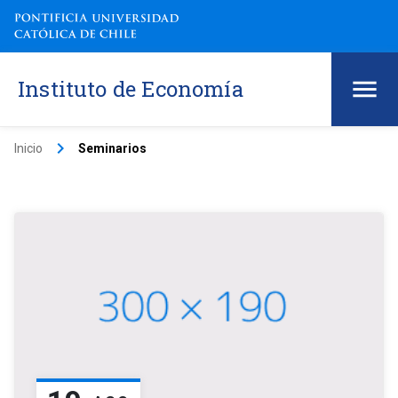
Instituto de Economía
keyboard_arrow_right
Inicio
Seminarios