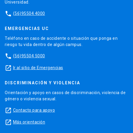
Universidad.
phone
(56)95504 4000
EMERGENCIAS UC
Teléfono en caso de accidente o situación que ponga en
riesgo tu vida dentro de algún campus.
phone
(56)95504 5000
launch
Ir al sitio de Emergencias
DISCRIMINACIÓN Y VIOLENCIA
Orientación y apoyo en casos de discriminación, violencia de
género o violencia sexual.
launch
Contacto para apoyo
launch
Más orientación