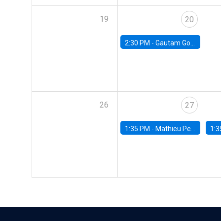
19
20
2:30 PM -
Gautam Gowrisankaran, Columbia University
26
27
1:35 PM -
Mathieu Pedemonte, IDB
1:3