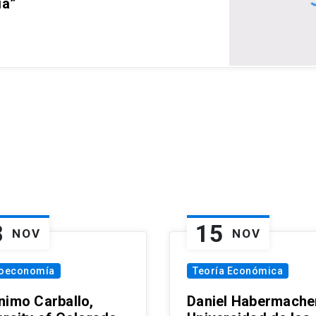
ia”
8
15
NOV
NOV
oeconomía
Teoría Económica
nimo Carballo,
Daniel Habermacher