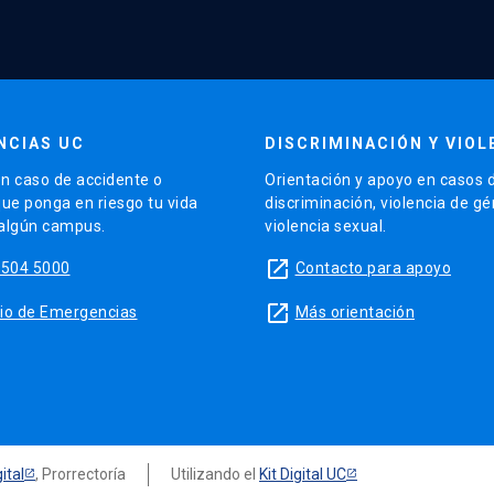
NCIAS UC
DISCRIMINACIÓN Y VIOL
n caso de accidente o
Orientación y apoyo en casos 
que ponga en riesgo tu vida
discriminación, violencia de g
 algún campus.
violencia sexual.
launch
5504 5000
Contacto para apoyo
launch
sitio de Emergencias
Más orientación
ital
, Prorrectoría
Utilizando el
Kit Digital UC