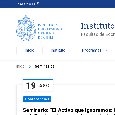
Ir al sitio UC
Institut
Facultad de Eco
Inicio
Instituto
Programas
arrow_drop_down
keyboard_arrow_right
Inicio
Seminarios
19
AGO
Conferencias
Seminario: “El Activo que Ignoramos: