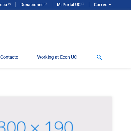
teca
Donaciones
Mi Portal UC
Correo
arrow_drop_down
search
Contacto
Working at Econ UC