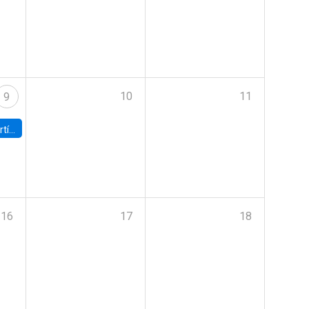
10
11
9
onomía UC
16
17
18