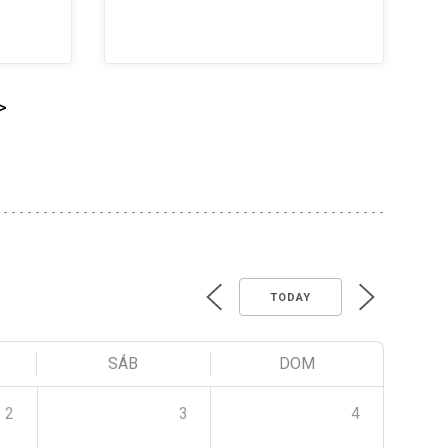
>
TODAY
SÁB
DOM
2
3
4