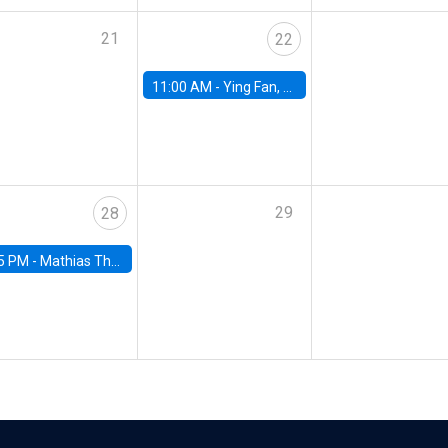
21
22
11:00 AM -
Ying Fan, University of Michigan
29
28
5 PM -
Mathias Thoenig, University of Lausanne