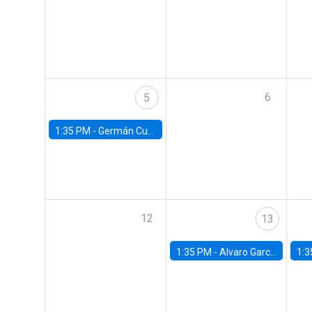
6
5
1:35 PM -
Germán Cubas, University of Houston
12
13
1:35 PM -
Alvaro Garcia-Marin, Universidad de Los Andes
1:3