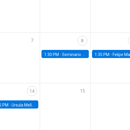
7
8
1:30 PM -
Seminario: “Recuperando la humanidad para progresar en la era de la IA»
1:35 PM -
Felipe Martínez, alumno Doctorado en Ec
15
14
5 PM -
Ursula Mello, Insper - Institute of Education and Research