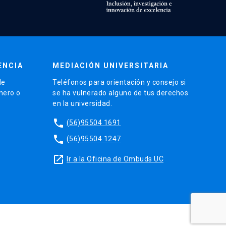
ENCIA
MEDIACIÓN UNIVERSITARIA
de
Teléfonos para orientación y consejo si
énero o
se ha vulnerado alguno de tus derechos
en la universidad.
phone
(56)95504 1691
phone
(56)95504 1247
launch
Ir a la Oficina de Ombuds UC