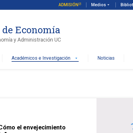
ADMISIÓN
Medios
arrow_drop_down
Biblio
o de Economía
nomía y Administración UC
Académicos e Investigación
Noticias
arrow_drop_down
 Cómo el envejecimiento