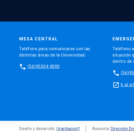
MESA CENTRAL
EMERGE
Teléfono para comunicarse con las
Teléfono e
distintas áreas de la Universidad.
situación 
dentro de
phone
(56)95504 4000
phone
(56)9
launch
Ir al 
Diseño y desarrollo:
Urantiacos
Asesoría:
Dirección Dig