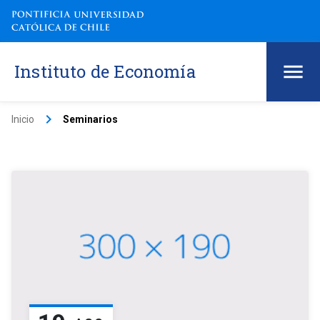
Instituto de Economía
keyboard_arrow_right
Inicio
Seminarios