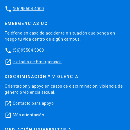
phone
(56)95504 4000
EMERGENCIAS UC
Teléfono en caso de accidente o situación que ponga en
riesgo tu vida dentro de algún campus.
phone
(56)95504 5000
launch
Ir al sitio de Emergencias
DISCRIMINACIÓN Y VIOLENCIA
Orientación y apoyo en casos de discriminación, violencia de
género o violencia sexual.
launch
Contacto para apoyo
launch
Más orientación
MEDIACIÓN UNIVERSITARIA