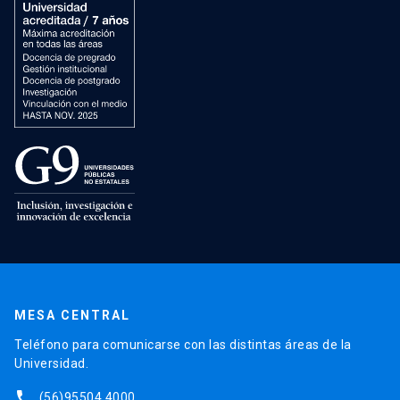
MESA CENTRAL
Teléfono para comunicarse con las distintas áreas de la
Universidad.
phone
(56)95504 4000