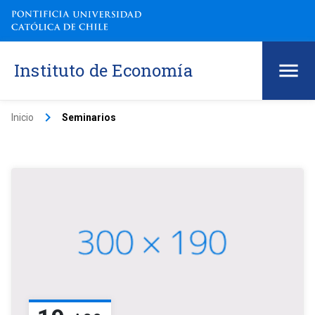
Instituto de Economía
keyboard_arrow_right
Inicio
Seminarios