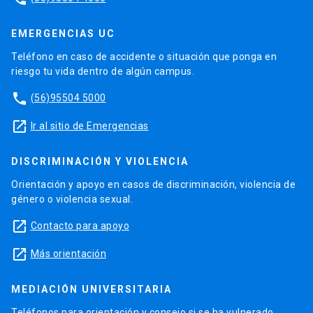
EMERGENCIAS UC
Teléfono en caso de accidente o situación que ponga en
riesgo tu vida dentro de algún campus.
phone
(56)95504 5000
launch
Ir al sitio de Emergencias
DISCRIMINACIÓN Y VIOLENCIA
Orientación y apoyo en casos de discriminación, violencia de
género o violencia sexual.
launch
Contacto para apoyo
launch
Más orientación
MEDIACIÓN UNIVERSITARIA
Teléfonos para orientación y consejo si se ha vulnerado