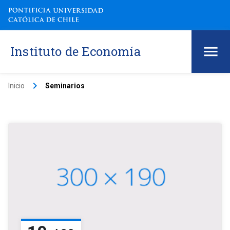
Instituto de Economía
keyboard_arrow_right
Inicio
Seminarios