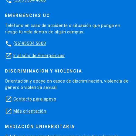
phone
EMERGENCIAS UC
Teléfono en caso de accidente o situación que ponga en
riesgo tu vida dentro de algún campus.
phone
(56)95504 5000
launch
Ir al sitio de Emergencias
DISCRIMINACIÓN Y VIOLENCIA
Orientación y apoyo en casos de discriminación, violencia de
género o violencia sexual.
launch
Contacto para apoyo
launch
Más orientación
MEDIACIÓN UNIVERSITARIA