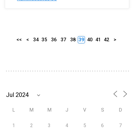
<<
<
34
35
36
37
38
39
40
41
42
>
L
M
M
J
V
S
D
1
2
3
4
5
6
7