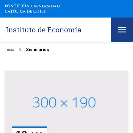
Instituto de Economía
keyboard_arrow_right
Inicio
Seminarios