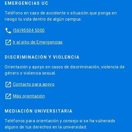
EMERGENCIAS UC
Teléfono en caso de accidente o situación que ponga en
riesgo tu vida dentro de algún campus.
phone
(56)95504 5000
launch
Ir al sitio de Emergencias
DISCRIMINACIÓN Y VIOLENCIA
Orientación y apoyo en casos de discriminación, violencia de
género o violencia sexual.
launch
Contacto para apoyo
launch
Más orientación
MEDIACIÓN UNIVERSITARIA
Teléfonos para orientación y consejo si se ha vulnerado
alguno de tus derechos en la universidad.