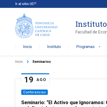
Ir al sitio UC
Institut
Facultad de Eco
Inicio
Instituto
Programas
arrow_drop_down
keyboard_arrow_right
Inicio
Seminarios
19
AGO
Conferencias
Seminario: “El Activo que Ignoramos: