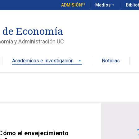
ADMISIÓN
Medios
arrow_drop_down
Biblio
o de Economía
nomía y Administración UC
Académicos e Investigación
Noticias
arrow_drop_down
 Cómo el envejecimiento