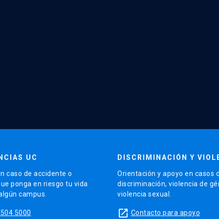
NCIAS UC
DISCRIMINACIÓN Y VIOL
n caso de accidente o
Orientación y apoyo en casos 
que ponga en riesgo tu vida
discriminación, violencia de g
 algún campus.
violencia sexual.
launch
5504 5000
Contacto para apoyo