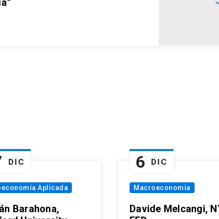
ia”
7
6
DIC
DIC
oeconomía Aplicada
Macroeconomía
án Barahona,
Davide Melcangi, N