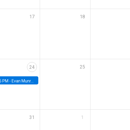
17
18
25
24
5 PM -
Evan Munro, Neyman Visiting Assistant Professor in the Department of Statistics at UC Berkeley
31
1