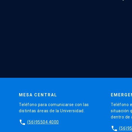
MESA CENTRAL
EMERGE
Teléfono para comunicarse con las
Teléfono e
distintas áreas de la Universidad.
situación 
dentro de
phone
(56)95504 4000
phone
(56)9