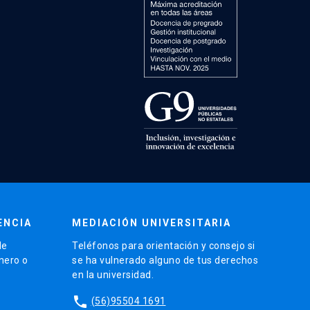
ENCIA
MEDIACIÓN UNIVERSITARIA
de
Teléfonos para orientación y consejo si
énero o
se ha vulnerado alguno de tus derechos
en la universidad.
phone
(56)95504 1691