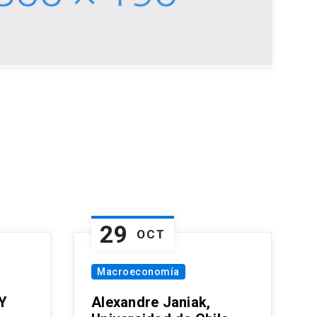
29
OCT
Macroeconomía
Y
Alexandre Janiak,