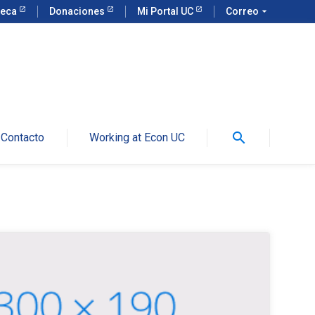
teca
Donaciones
Mi Portal UC
Correo
arrow_drop_down
search
Contacto
Working at Econ UC