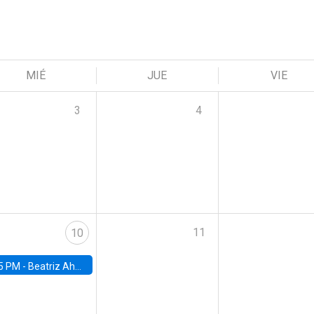
MIÉ
JUE
VIE
3
4
11
10
5 PM -
Beatriz Ahumada, PhD candidate, Universidad de Pittsburgh