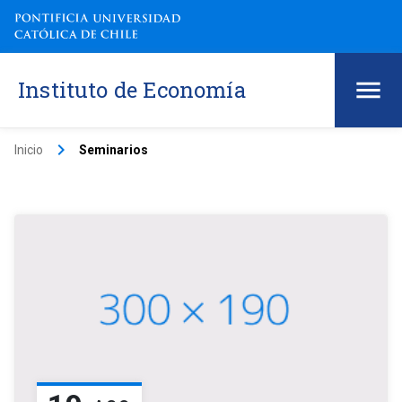
Instituto de Economía
keyboard_arrow_right
Inicio
Seminarios