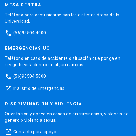
MESA CENTRAL
Teléfono para comunicarse con las distintas áreas de la
Universidad.
phone
(56)95504 4000
EMERGENCIAS UC
Teléfono en caso de accidente o situación que ponga en
riesgo tu vida dentro de algún campus.
phone
(56)95504 5000
launch
Ir al sitio de Emergencias
DISCRIMINACIÓN Y VIOLENCIA
Orientación y apoyo en casos de discriminación, violencia de
género o violencia sexual.
launch
Contacto para apoyo