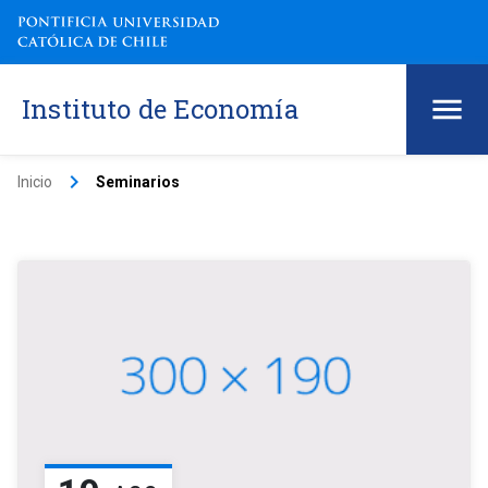
Instituto de Economía
keyboard_arrow_right
Inicio
Seminarios