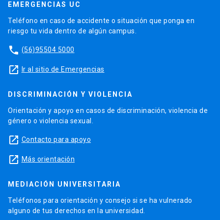
EMERGENCIAS UC
Teléfono en caso de accidente o situación que ponga en
riesgo tu vida dentro de algún campus.
phone
(56)95504 5000
launch
Ir al sitio de Emergencias
DISCRIMINACIÓN Y VIOLENCIA
Orientación y apoyo en casos de discriminación, violencia de
género o violencia sexual.
launch
Contacto para apoyo
launch
Más orientación
MEDIACIÓN UNIVERSITARIA
Teléfonos para orientación y consejo si se ha vulnerado
alguno de tus derechos en la universidad.