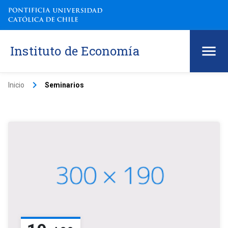
Instituto de Economía
keyboard_arrow_right
Inicio
Seminarios