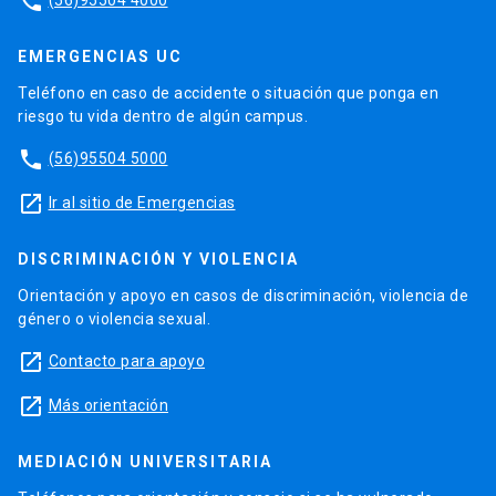
phone
EMERGENCIAS UC
Teléfono en caso de accidente o situación que ponga en
riesgo tu vida dentro de algún campus.
phone
(56)95504 5000
launch
Ir al sitio de Emergencias
DISCRIMINACIÓN Y VIOLENCIA
Orientación y apoyo en casos de discriminación, violencia de
género o violencia sexual.
launch
Contacto para apoyo
launch
Más orientación
MEDIACIÓN UNIVERSITARIA