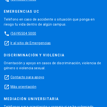
EMERGENCIAS UC
Teléfono en caso de accidente o situación que ponga en
riesgo tu vida dentro de algún campus.
phone
(56)95504 5000
launch
Ir al sitio de Emergencias
DISCRIMINACIÓN Y VIOLENCIA
Orientación y apoyo en casos de discriminación, violencia de
género o violencia sexual.
launch
Contacto para apoyo
launch
Más orientación
MEDIACIÓN UNIVERSITARIA
Teléfonos para orientación y consejo si se ha vulnerado