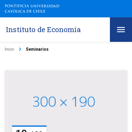
Instituto de Economía
keyboard_arrow_right
Inicio
Seminarios