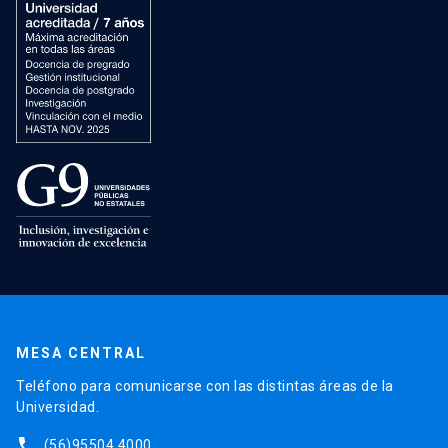
MESA CENTRAL
Teléfono para comunicarse con las distintas áreas de la
Universidad.
phone
(56)95504 4000