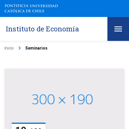
Instituto de Economía
keyboard_arrow_right
Inicio
Seminarios