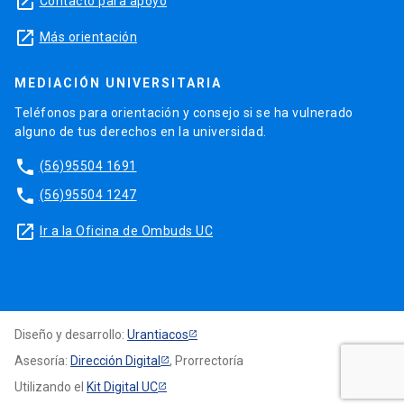
launch
Contacto para apoyo
launch
Más orientación
MEDIACIÓN UNIVERSITARIA
Teléfonos para orientación y consejo si se ha vulnerado
alguno de tus derechos en la universidad.
phone
(56)95504 1691
phone
(56)95504 1247
launch
Ir a la Oficina de Ombuds UC
Diseño y desarrollo:
Urantiacos
Asesoría:
Dirección Digital
, Prorrectoría
Utilizando el
Kit Digital UC