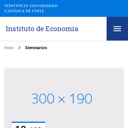
Instituto de Economía
keyboard_arrow_right
Inicio
Seminarios