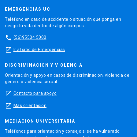
EMERGENCIAS UC
Teléfono en caso de accidente o situación que ponga en
riesgo tu vida dentro de algún campus.
phone
(56)95504 5000
launch
Ir al sitio de Emergencias
DISCRIMINACIÓN Y VIOLENCIA
Orientación y apoyo en casos de discriminación, violencia de
género o violencia sexual.
launch
Contacto para apoyo
launch
Más orientación
MEDIACIÓN UNIVERSITARIA
Teléfonos para orientación y consejo si se ha vulnerado