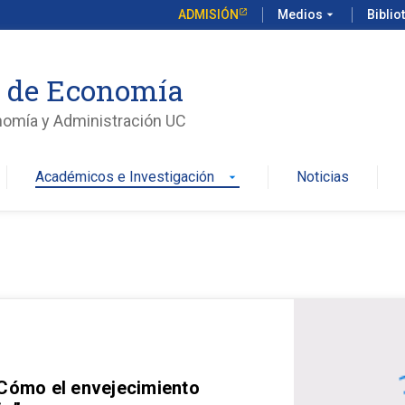
ADMISIÓN
Medios
arrow_drop_down
Biblio
o de Economía
nomía y Administración UC
Académicos e Investigación
Noticias
arrow_drop_down
 Cómo el envejecimiento