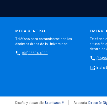
MESA CENTRAL
EMERGE
Teléfono para comunicarse con las
Teléfono e
distintas áreas de la Universidad.
situación 
dentro de
phone
(56)95504 4000
phone
(56)9
launch
Ir al 
Diseño y desarrollo:
Urantiacos
Asesoría:
Dirección Dig