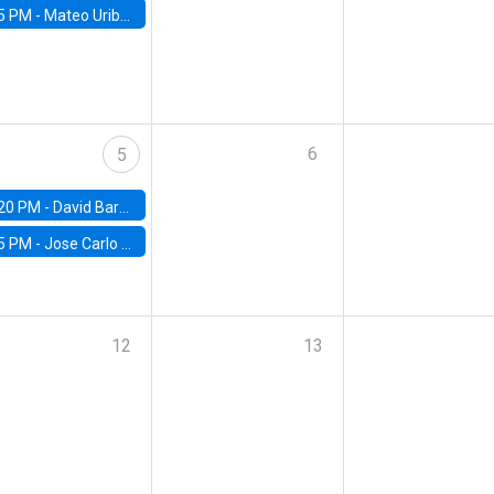
5 PM -
Mateo Uribe-Castro, Universidad de los Andes (Colombia)
6
5
20 PM -
David Bardey, Universidad de los Andes - CEDE
5 PM -
Jose Carlo Bermudez, UC (ME) & World Bank
12
13