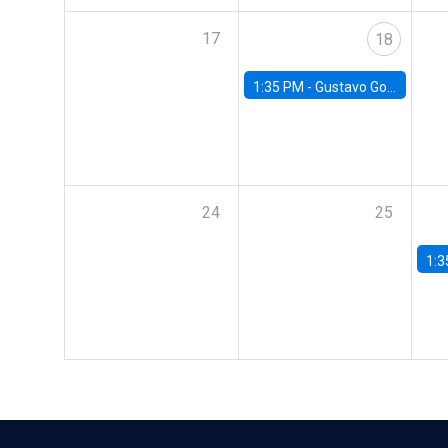
17
18
1:35 PM -
Gustavo González, Banco Central de Chile
24
25
1:3