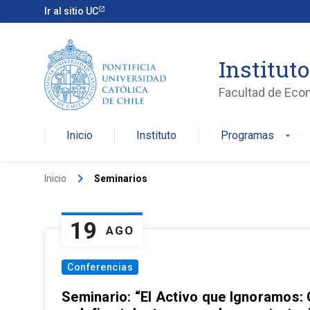
Ir al sitio UC
Institut
Facultad de Eco
Inicio
Instituto
Programas
arrow_drop_down
keyboard_arrow_right
Inicio
Seminarios
19
AGO
Conferencias
Seminario: “El Activo que Ignoramos: