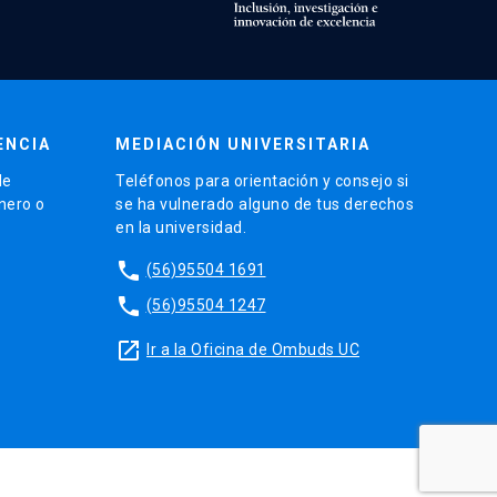
ENCIA
MEDIACIÓN UNIVERSITARIA
de
Teléfonos para orientación y consejo si
énero o
se ha vulnerado alguno de tus derechos
en la universidad.
phone
(56)95504 1691
phone
(56)95504 1247
launch
Ir a la Oficina de Ombuds UC