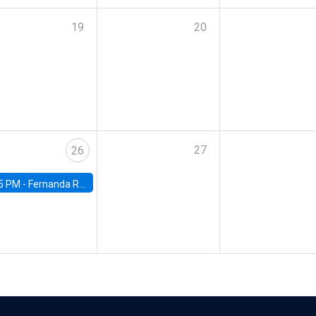
19
20
27
26
5 PM -
Fernanda Rojas Ampuero, University of Wisconsin-Madison