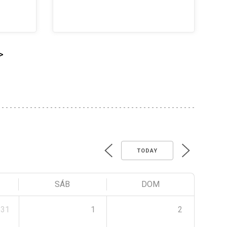
>
TODAY
SÁB
DOM
31
1
2