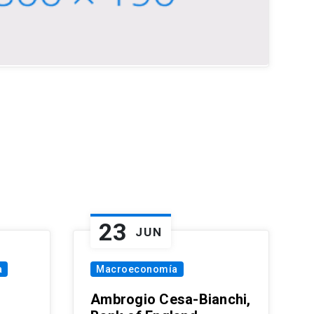
23
JUN
a
Macroeconomía
Ambrogio Cesa-Bianchi,