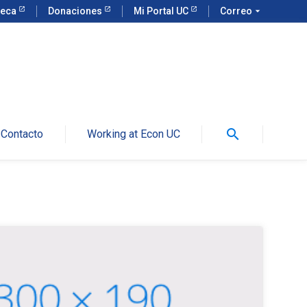
teca
Donaciones
Mi Portal UC
Correo
arrow_drop_down
search
Contacto
Working at Econ UC