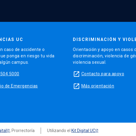
NCIAS UC
DISCRIMINACIÓN Y VIOL
n caso de accidente o
Orientación y apoyo en casos 
que ponga en riesgo tu vida
discriminación, violencia de g
 algún campus.
violencia sexual.
launch
5504 5000
Contacto para apoyo
launch
sitio de Emergencias
Más orientación
ital
, Prorrectoría
Utilizando el
Kit Digital UC