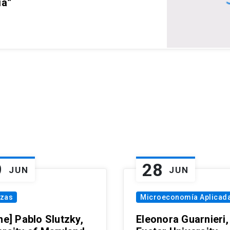
ia”
9
28
JUN
JUN
nzas
Microeconomía Aplicad
ne] Pablo Slutzky,
Eleonora Guarnieri,