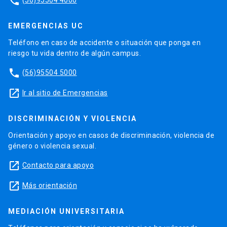
phone
EMERGENCIAS UC
Teléfono en caso de accidente o situación que ponga en
riesgo tu vida dentro de algún campus.
phone
(56)95504 5000
launch
Ir al sitio de Emergencias
DISCRIMINACIÓN Y VIOLENCIA
Orientación y apoyo en casos de discriminación, violencia de
género o violencia sexual.
launch
Contacto para apoyo
launch
Más orientación
MEDIACIÓN UNIVERSITARIA