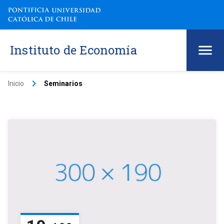
Instituto de Economía
keyboard_arrow_right
Inicio
Seminarios