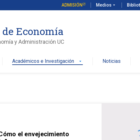
ADMISIÓN
Medios
arrow_drop_down
Biblio
o de Economía
nomía y Administración UC
Académicos e Investigación
Noticias
arrow_drop_down
 Cómo el envejecimiento