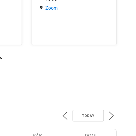
Zoom
>
TODAY
SÁB
DOM