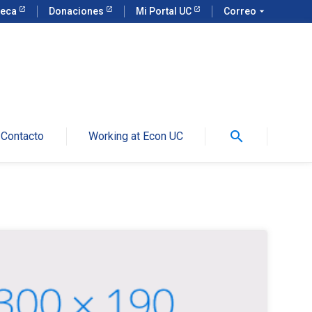
teca
Donaciones
Mi Portal UC
Correo
arrow_drop_down
search
Contacto
Working at Econ UC