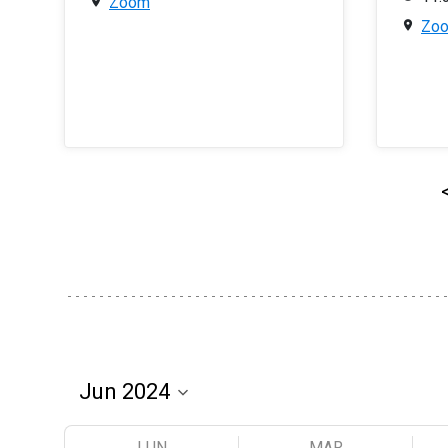
Zoom
Zo
LUN
MAR