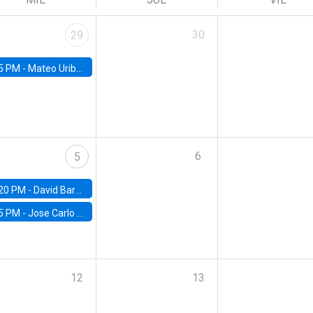
30
29
5 PM -
Mateo Uribe-Castro, Universidad de los Andes (Colombia)
6
5
20 PM -
David Bardey, Universidad de los Andes - CEDE
5 PM -
Jose Carlo Bermudez, UC (ME) & World Bank
12
13