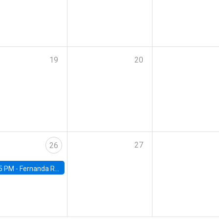
19
20
27
26
5 PM -
Fernanda Rojas Ampuero, University of Wisconsin-Madison