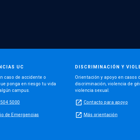
NCIAS UC
DISCRIMINACIÓN Y VIOL
n caso de accidente o
Orientación y apoyo en casos 
que ponga en riesgo tu vida
discriminación, violencia de g
 algún campus.
violencia sexual.
launch
5504 5000
Contacto para apoyo
launch
sitio de Emergencias
Más orientación