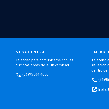
MESA CENTRAL
EMERGE
Teléfono para comunicarse con las
Teléfono e
distintas áreas de la Universidad.
situación 
dentro de
phone
(56)95504 4000
phone
(56)9
launch
Ir al 