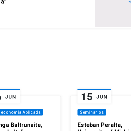
ia”
6
15
JUN
JUN
oeconomía Aplicada
Seminarios
nga Baltrunaite,
Esteban Peralta,