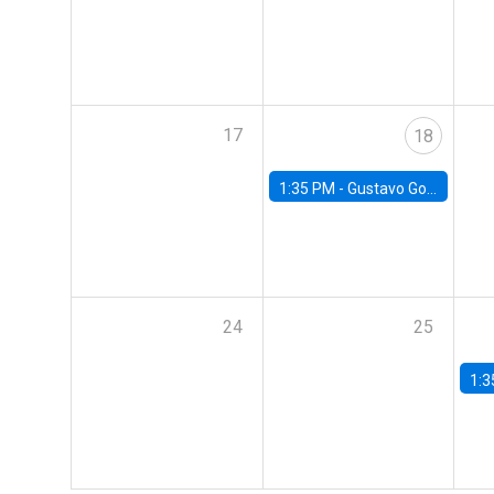
17
18
1:35 PM -
Gustavo González, Banco Central de Chile
24
25
1:3