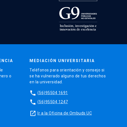
ENCIA
MEDIACIÓN UNIVERSITARIA
de
Teléfonos para orientación y consejo si
énero o
se ha vulnerado alguno de tus derechos
en la universidad.
phone
(56)95504 1691
phone
(56)95504 1247
launch
Ir a la Oficina de Ombuds UC