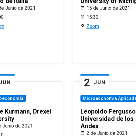
 de Italia
University of Michi
de Junio de 2021
15 de Junio de 2021
00
15:30
om
Zoom
2
JUN
JUN
oeconomía
Microeconomía Aplicad
e Kurmann, Drexel
Leopoldo Fergusso
ersity
Universidad de los
Andes
e Junio de 2021
2 de Junio de 2021
30