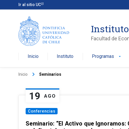
Ir al sitio UC
Institut
Facultad de Eco
Inicio
Instituto
Programas
arrow_drop_down
keyboard_arrow_right
Inicio
Seminarios
19
AGO
Conferencias
Seminario: “El Activo que Ignoramos: