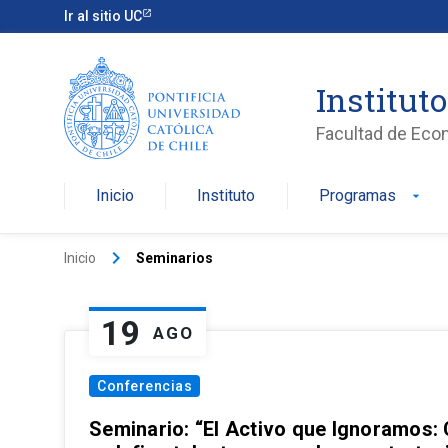
Ir al sitio UC
Institut
Facultad de Eco
Inicio
Instituto
Programas
arrow_drop_down
keyboard_arrow_right
Inicio
Seminarios
19
AGO
Conferencias
Seminario: “El Activo que Ignoramos: