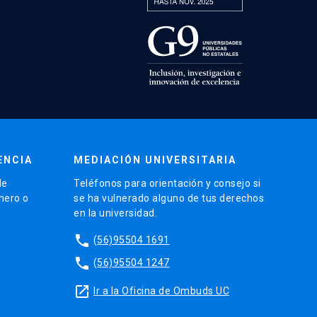
ENCIA
MEDIACIÓN UNIVERSITARIA
de
Teléfonos para orientación y consejo si
énero o
se ha vulnerado alguno de tus derechos
en la universidad.
phone
(56)95504 1691
phone
(56)95504 1247
launch
Ir a la Oficina de Ombuds UC