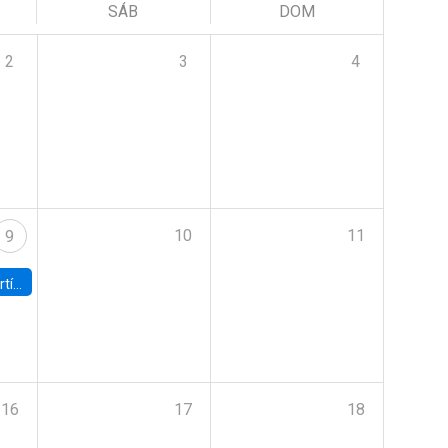
SÁB
DOM
2
3
4
10
11
9
onomía UC
16
17
18