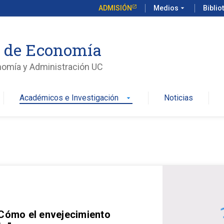
ADMISIÓN
Medios
arrow_drop_down
Biblio
o de Economía
nomía y Administración UC
Académicos e Investigación
Noticias
arrow_drop_down
 Cómo el envejecimiento