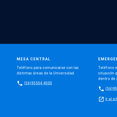
MESA CENTRAL
EMERGE
Teléfono para comunicarse con las
Teléfono e
distintas áreas de la Universidad.
situación 
dentro de
phone
(56)95504 4000
phone
(56)9
launch
Ir al 