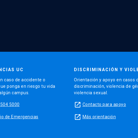
NCIAS UC
DISCRIMINACIÓN Y VIOL
n caso de accidente o
Orientación y apoyo en casos 
que ponga en riesgo tu vida
discriminación, violencia de g
 algún campus.
violencia sexual.
launch
5504 5000
Contacto para apoyo
launch
sitio de Emergencias
Más orientación