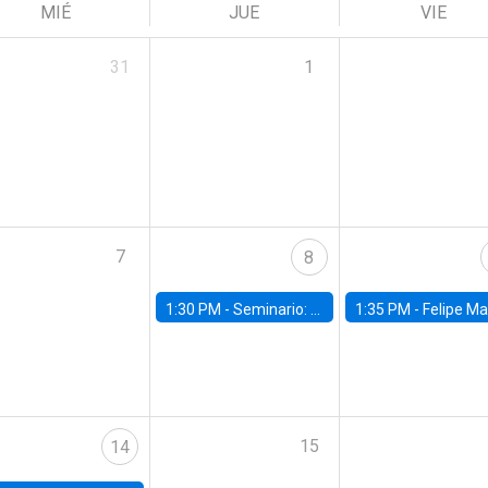
MIÉ
JUE
VIE
31
1
7
8
1:30 PM -
Seminario: “Recuperando la humanidad para progresar en la era de la IA»
1:35 PM -
Felipe Martínez, alumno Doctorado en Ec
15
14