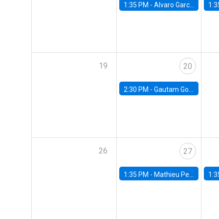
1:35 PM -
Alvaro Garcia-Marin, Universidad de Los Andes
1:3
19
20
2:30 PM -
Gautam Gowrisankaran, Columbia University
26
27
1:35 PM -
Mathieu Pedemonte, IDB
1:3