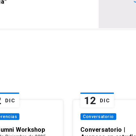
ia”
2
12
DIC
DIC
erencias
Conversatorio
Alumni Workshop
Conversatorio |