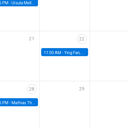
5 PM -
Ursula Mello, Insper - Institute of Education and Research
21
22
11:00 AM -
Ying Fan, University of Michigan
29
28
5 PM -
Mathias Thoenig, University of Lausanne