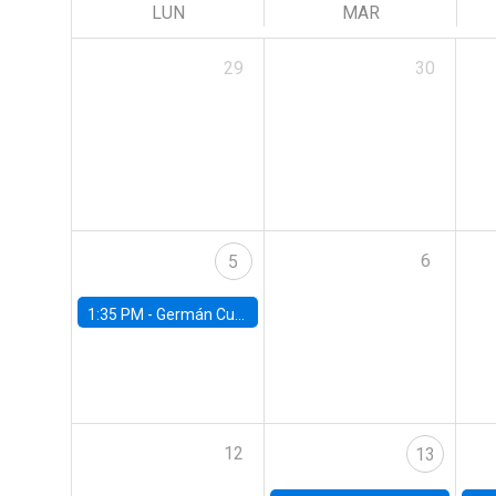
LUN
MAR
29
30
6
5
1:35 PM -
Germán Cubas, University of Houston
12
13