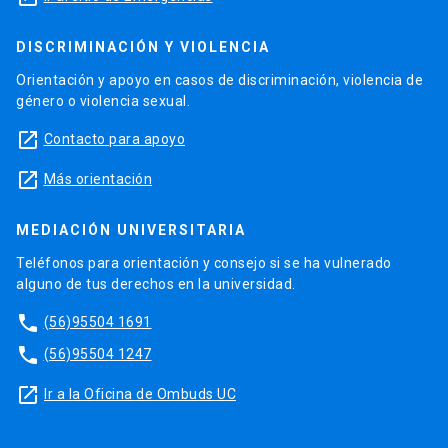
DISCRIMINACIÓN Y VIOLENCIA
Orientación y apoyo en casos de discriminación, violencia de
género o violencia sexual.
launch
Contacto para apoyo
launch
Más orientación
MEDIACIÓN UNIVERSITARIA
Teléfonos para orientación y consejo si se ha vulnerado
alguno de tus derechos en la universidad.
phone
(56)95504 1691
phone
(56)95504 1247
launch
Ir a la Oficina de Ombuds UC