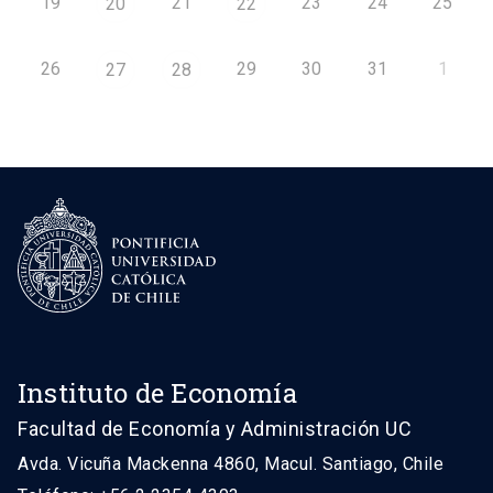
19
21
23
24
25
20
22
26
29
30
31
1
27
28
Instituto de Economía
Facultad de Economía y Administración UC
Avda. Vicuña Mackenna 4860, Macul. Santiago, Chile