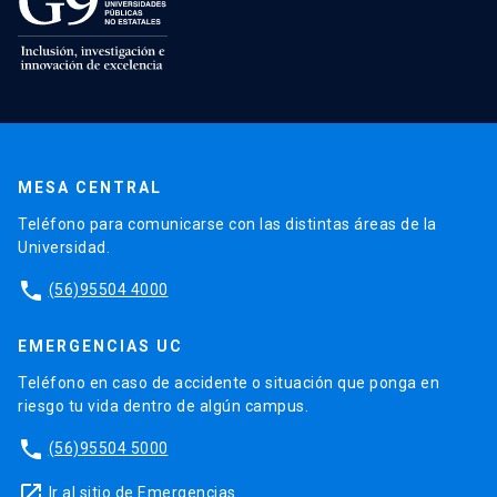
MESA CENTRAL
Teléfono para comunicarse con las distintas áreas de la
Universidad.
phone
(56)95504 4000
EMERGENCIAS UC
Teléfono en caso de accidente o situación que ponga en
riesgo tu vida dentro de algún campus.
phone
(56)95504 5000
launch
Ir al sitio de Emergencias