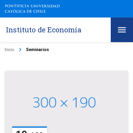
Instituto de Economía
keyboard_arrow_right
Inicio
Seminarios