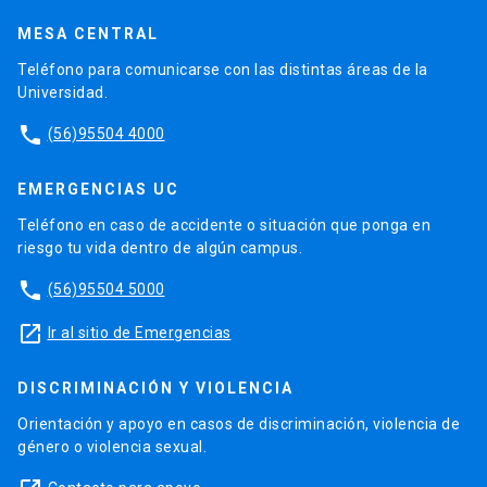
MESA CENTRAL
Teléfono para comunicarse con las distintas áreas de la
Universidad.
phone
(56)95504 4000
EMERGENCIAS UC
Teléfono en caso de accidente o situación que ponga en
riesgo tu vida dentro de algún campus.
phone
(56)95504 5000
launch
Ir al sitio de Emergencias
DISCRIMINACIÓN Y VIOLENCIA
Orientación y apoyo en casos de discriminación, violencia de
género o violencia sexual.