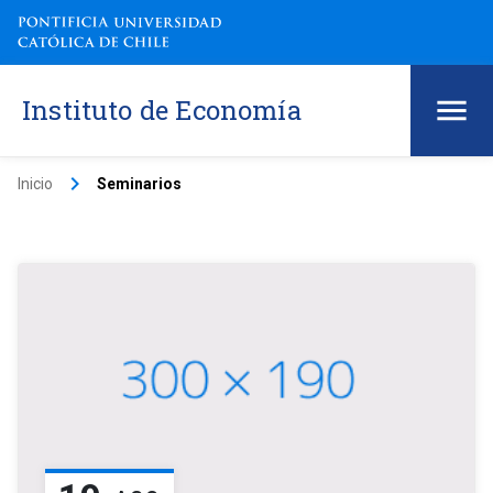
Instituto de Economía
keyboard_arrow_right
Inicio
Seminarios