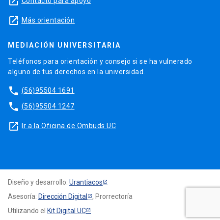
launch
Contacto para apoyo
launch
Más orientación
MEDIACIÓN UNIVERSITARIA
Teléfonos para orientación y consejo si se ha vulnerado
alguno de tus derechos en la universidad.
phone
(56)95504 1691
phone
(56)95504 1247
launch
Ir a la Oficina de Ombuds UC
Diseño y desarrollo:
Urantiacos
Asesoría:
Dirección Digital
, Prorrectoría
Utilizando el
Kit Digital UC