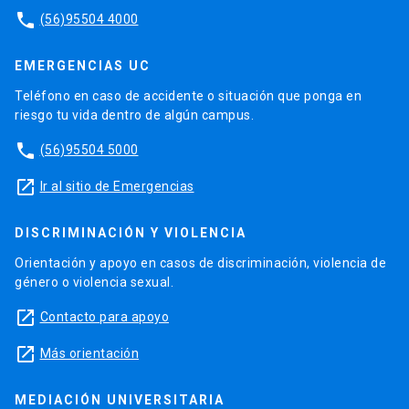
phone
(56)95504 4000
EMERGENCIAS UC
Teléfono en caso de accidente o situación que ponga en
riesgo tu vida dentro de algún campus.
phone
(56)95504 5000
launch
Ir al sitio de Emergencias
DISCRIMINACIÓN Y VIOLENCIA
Orientación y apoyo en casos de discriminación, violencia de
género o violencia sexual.
launch
Contacto para apoyo
launch
Más orientación
MEDIACIÓN UNIVERSITARIA