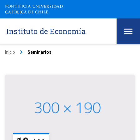
Instituto de Economía
keyboard_arrow_right
Inicio
Seminarios