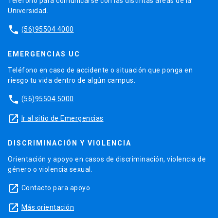
Teléfono para comunicarse con las distintas áreas de la
Universidad.
phone
(56)95504 4000
EMERGENCIAS UC
Teléfono en caso de accidente o situación que ponga en
riesgo tu vida dentro de algún campus.
phone
(56)95504 5000
launch
Ir al sitio de Emergencias
DISCRIMINACIÓN Y VIOLENCIA
Orientación y apoyo en casos de discriminación, violencia de
género o violencia sexual.
launch
Contacto para apoyo
launch
Más orientación