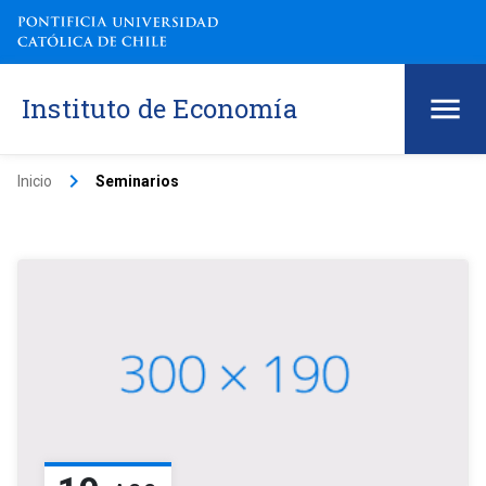
Instituto de Economía
keyboard_arrow_right
Inicio
Seminarios