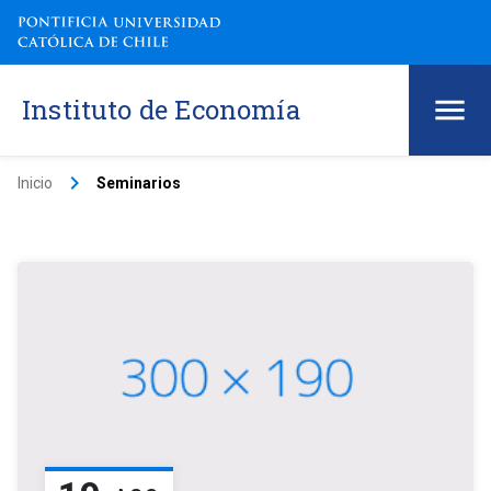
Instituto de Economía
keyboard_arrow_right
Inicio
Seminarios