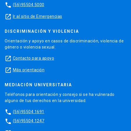
phone
(56)95504 5000
launch
Ir al sitio de Emergencias
DISCRIMINACIÓN Y VIOLENCIA
Orientación y apoyo en casos de discriminación, violencia de
género o violencia sexual.
launch
Contacto para apoyo
launch
Más orientación
MEDIACIÓN UNIVERSITARIA
Teléfonos para orientación y consejo si se ha vulnerado
alguno de tus derechos en la universidad.
phone
(56)95504 1691
phone
(56)95504 1247