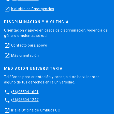
launch
Ir al sitio de Emergencias
DISCRIMINACIÓN Y VIOLENCIA
Orientación y apoyo en casos de discriminación, violencia de
género o violencia sexual.
launch
Contacto para apoyo
launch
Más orientación
MEDIACIÓN UNIVERSITARIA
Teléfonos para orientación y consejo si se ha vulnerado
alguno de tus derechos en la universidad.
phone
(56)95504 1691
phone
(56)95504 1247
launch
Ir a la Oficina de Ombuds UC