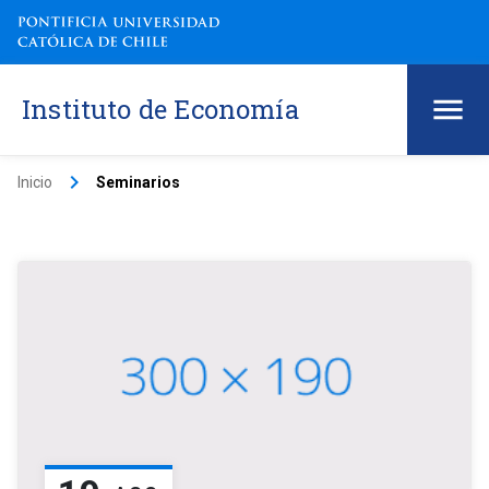
Instituto de Economía
keyboard_arrow_right
Inicio
Seminarios