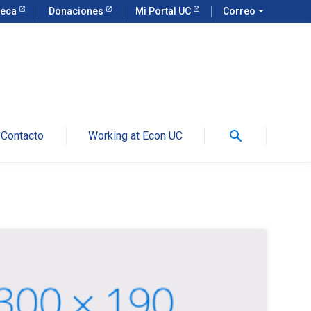
teca
Donaciones
Mi Portal UC
Correo
arrow_drop_down
search
Contacto
Working at Econ UC