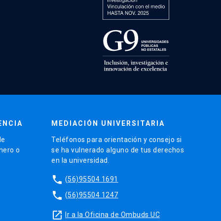
ENCIA
MEDIACIÓN UNIVERSITARIA
de
Teléfonos para orientación y consejo si
énero o
se ha vulnerado alguno de tus derechos
en la universidad.
phone
(56)95504 1691
phone
(56)95504 1247
launch
Ir a la Oficina de Ombuds UC