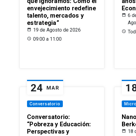
que Ignoramos: Cómo el
años
envejecimiento redefine
Econ
talento, mercados y
6 d
estrategia”
Ago
19 de Agosto de 2026
Todo
09:00 a 11:00
24
1
MAR
Conversatorio
Micr
Conversatorio:
Nano
“Pobreza y Educación:
Berk
Perspectivas y
18 