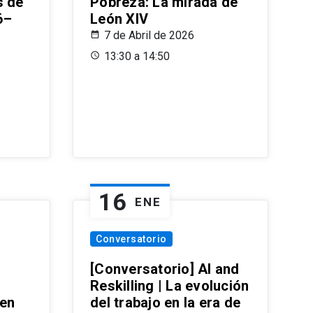
s de
Pobreza: La mirada de
6–
León XIV
7 de Abril de 2026
13:30 a 14:50
16
ENE
Conversatorio
[Conversatorio] AI and
Reskilling | La evolución
 en
del trabajo en la era de