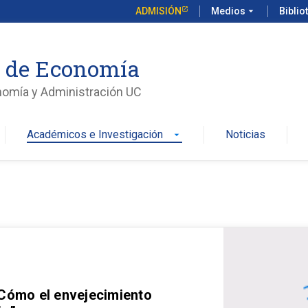
ADMISIÓN
Medios
arrow_drop_down
Biblio
o de Economía
nomía y Administración UC
Académicos e Investigación
Noticias
arrow_drop_down
 Cómo el envejecimiento