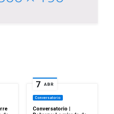
7
ABR
Conversatorio
erre
Conversatorio |