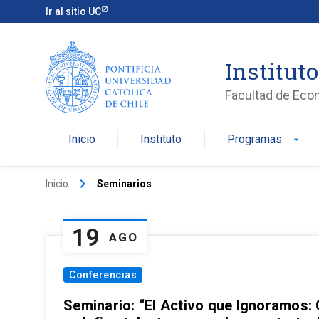
Ir al sitio UC
Institut
Facultad de Eco
Inicio
Instituto
Programas
arrow_drop_down
keyboard_arrow_right
Inicio
Seminarios
19
AGO
Conferencias
Seminario: “El Activo que Ignoramos: