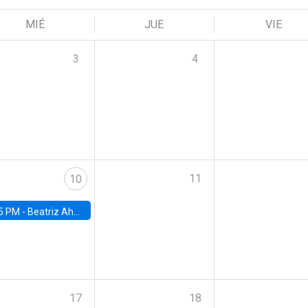
MIÉ
JUE
VIE
3
4
11
10
5 PM -
Beatriz Ahumada, PhD candidate, Universidad de Pittsburgh
17
18