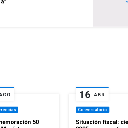
ia”
16
AGO
ABR
erencias
Conversatorio
emoración 50
Situación fiscal: ci