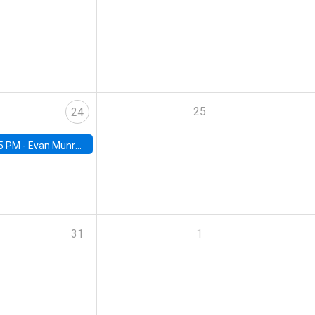
25
24
5 PM -
Evan Munro, Neyman Visiting Assistant Professor in the Department of Statistics at UC Berkeley
31
1