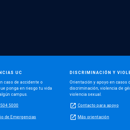
NCIAS UC
DISCRIMINACIÓN Y VIOL
n caso de accidente o
Orientación y apoyo en casos 
que ponga en riesgo tu vida
discriminación, violencia de g
 algún campus.
violencia sexual.
launch
5504 5000
Contacto para apoyo
launch
sitio de Emergencias
Más orientación