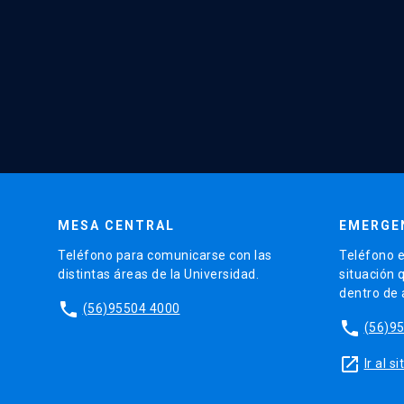
MESA CENTRAL
EMERGE
Teléfono para comunicarse con las
Teléfono e
distintas áreas de la Universidad.
situación 
dentro de
phone
(56)95504 4000
phone
(56)9
launch
Ir al 