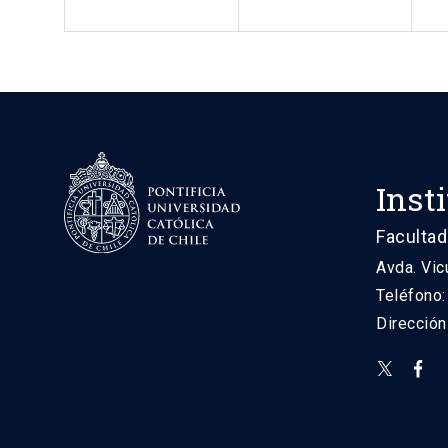
Inst
Facultad
Avda. Vic
Teléfono
Direcció