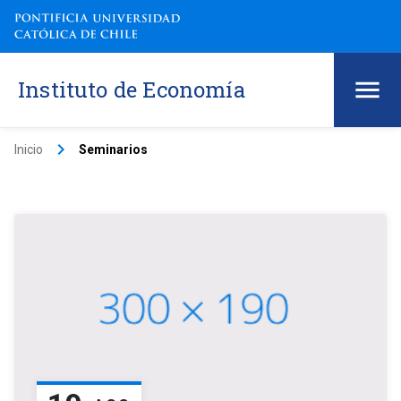
Instituto de Economía
keyboard_arrow_right
Inicio
Seminarios