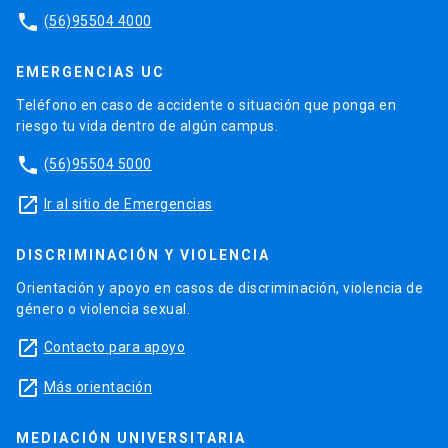
phone
(56)95504 4000
EMERGENCIAS UC
Teléfono en caso de accidente o situación que ponga en
riesgo tu vida dentro de algún campus.
phone
(56)95504 5000
launch
Ir al sitio de Emergencias
DISCRIMINACIÓN Y VIOLENCIA
Orientación y apoyo en casos de discriminación, violencia de
género o violencia sexual.
launch
Contacto para apoyo
launch
Más orientación
MEDIACIÓN UNIVERSITARIA