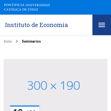
Instituto de Economía
keyboard_arrow_right
Inicio
Seminarios