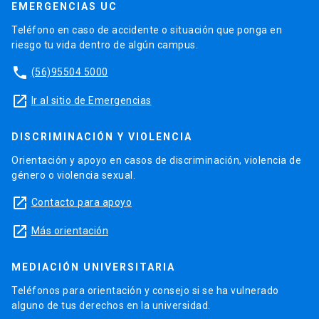
EMERGENCIAS UC
Teléfono en caso de accidente o situación que ponga en
riesgo tu vida dentro de algún campus.
phone
(56)95504 5000
launch
Ir al sitio de Emergencias
DISCRIMINACIÓN Y VIOLENCIA
Orientación y apoyo en casos de discriminación, violencia de
género o violencia sexual.
launch
Contacto para apoyo
launch
Más orientación
MEDIACIÓN UNIVERSITARIA
Teléfonos para orientación y consejo si se ha vulnerado
alguno de tus derechos en la universidad.