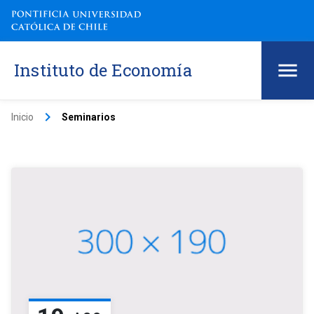
Instituto de Economía
keyboard_arrow_right
Inicio
Seminarios