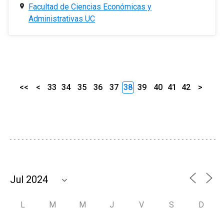
Facultad de Ciencias Económicas y
Administrativas UC
<<
<
33
34
35
36
37
38
39
40
41
42
>
L
M
M
J
V
S
D