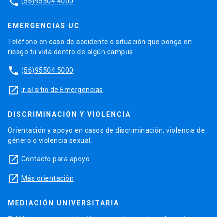
phone
(56)95504 4000
EMERGENCIAS UC
Teléfono en caso de accidente o situación que ponga en
riesgo tu vida dentro de algún campus.
phone
(56)95504 5000
launch
Ir al sitio de Emergencias
DISCRIMINACIÓN Y VIOLENCIA
Orientación y apoyo en casos de discriminación, violencia de
género o violencia sexual.
launch
Contacto para apoyo
launch
Más orientación
MEDIACIÓN UNIVERSITARIA