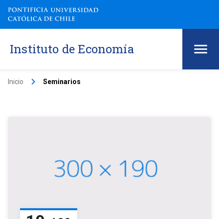
Instituto de Economía
keyboard_arrow_right
Inicio
Seminarios