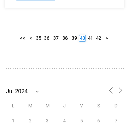
<<
<
35
36
37
38
39
40
41
42
>
L
M
M
J
V
S
D
1
2
3
4
5
6
7