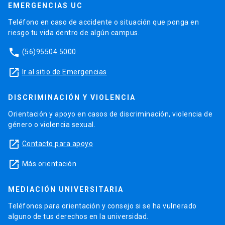
EMERGENCIAS UC
Teléfono en caso de accidente o situación que ponga en
riesgo tu vida dentro de algún campus.
phone
(56)95504 5000
launch
Ir al sitio de Emergencias
DISCRIMINACIÓN Y VIOLENCIA
Orientación y apoyo en casos de discriminación, violencia de
género o violencia sexual.
launch
Contacto para apoyo
launch
Más orientación
MEDIACIÓN UNIVERSITARIA
Teléfonos para orientación y consejo si se ha vulnerado
alguno de tus derechos en la universidad.