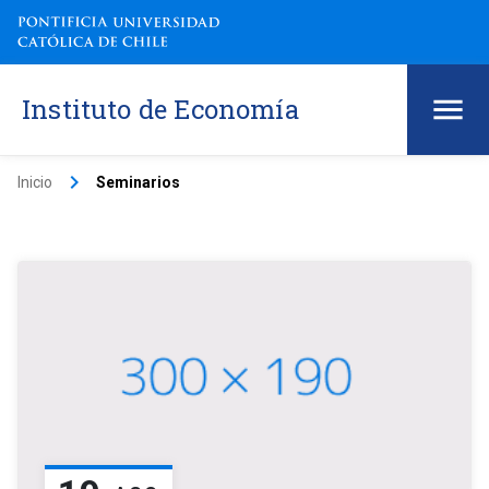
Instituto de Economía
keyboard_arrow_right
Inicio
Seminarios