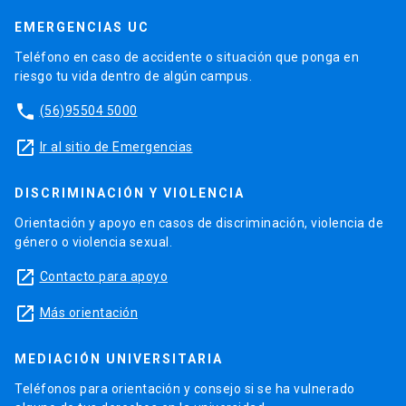
EMERGENCIAS UC
Teléfono en caso de accidente o situación que ponga en
riesgo tu vida dentro de algún campus.
phone
(56)95504 5000
launch
Ir al sitio de Emergencias
DISCRIMINACIÓN Y VIOLENCIA
Orientación y apoyo en casos de discriminación, violencia de
género o violencia sexual.
launch
Contacto para apoyo
launch
Más orientación
MEDIACIÓN UNIVERSITARIA
Teléfonos para orientación y consejo si se ha vulnerado