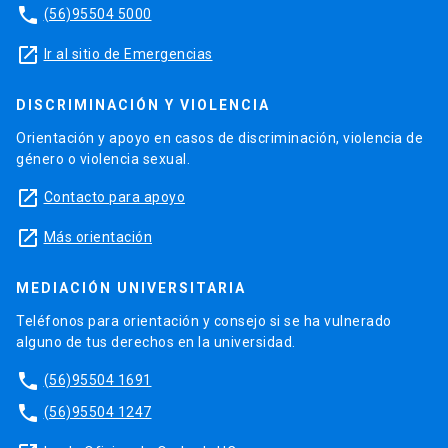
phone
(56)95504 5000
launch
Ir al sitio de Emergencias
DISCRIMINACIÓN Y VIOLENCIA
Orientación y apoyo en casos de discriminación, violencia de
género o violencia sexual.
launch
Contacto para apoyo
launch
Más orientación
MEDIACIÓN UNIVERSITARIA
Teléfonos para orientación y consejo si se ha vulnerado
alguno de tus derechos en la universidad.
phone
(56)95504 1691
phone
(56)95504 1247