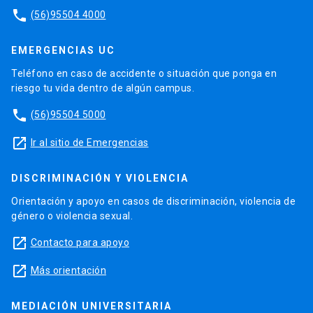
phone
(56)95504 4000
EMERGENCIAS UC
Teléfono en caso de accidente o situación que ponga en
riesgo tu vida dentro de algún campus.
phone
(56)95504 5000
launch
Ir al sitio de Emergencias
DISCRIMINACIÓN Y VIOLENCIA
Orientación y apoyo en casos de discriminación, violencia de
género o violencia sexual.
launch
Contacto para apoyo
launch
Más orientación
MEDIACIÓN UNIVERSITARIA