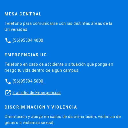
MESA CENTRAL
Teléfono para comunicarse con las distintas áreas de la
Universidad.
phone
(56)95504 4000
EMERGENCIAS UC
Teléfono en caso de accidente o situación que ponga en
riesgo tu vida dentro de algún campus.
phone
(56)95504 5000
launch
Ir al sitio de Emergencias
DISCRIMINACIÓN Y VIOLENCIA
Orientación y apoyo en casos de discriminación, violencia de
género o violencia sexual.