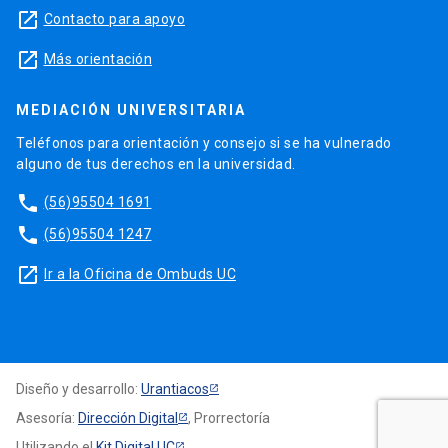
launch
Contacto para apoyo
launch
Más orientación
MEDIACIÓN UNIVERSITARIA
Teléfonos para orientación y consejo si se ha vulnerado
alguno de tus derechos en la universidad.
phone
(56)95504 1691
phone
(56)95504 1247
launch
Ir a la Oficina de Ombuds UC
Diseño y desarrollo:
Urantiacos
Asesoría:
Dirección Digital
, Prorrectoría
Utilizando el
Kit Digital UC