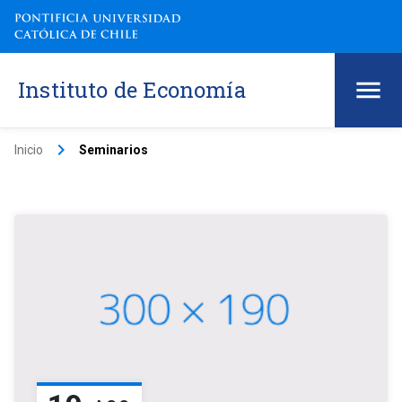
Instituto de Economía
keyboard_arrow_right
Inicio
Seminarios