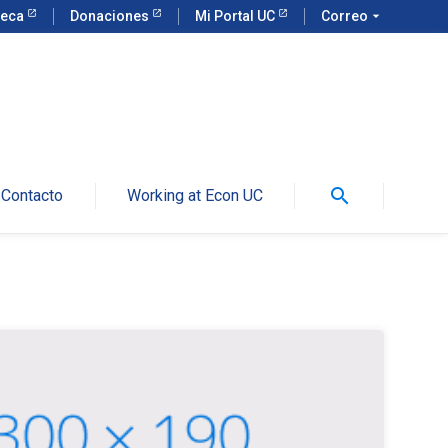
teca
Donaciones
Mi Portal UC
Correo
arrow_drop_down
search
Contacto
Working at Econ UC