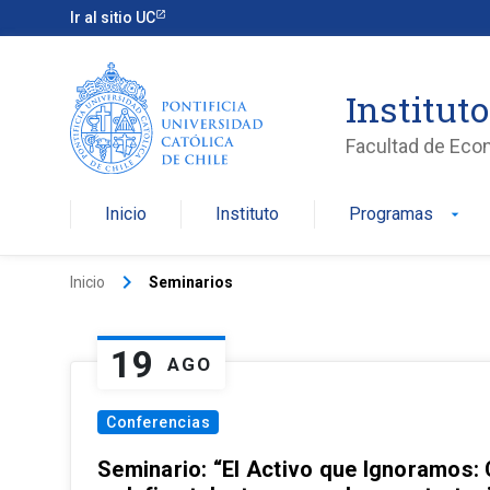
Ir al sitio UC
Institut
Facultad de Eco
Inicio
Instituto
Programas
arrow_drop_down
keyboard_arrow_right
Inicio
Seminarios
19
AGO
Conferencias
Seminario: “El Activo que Ignoramos: