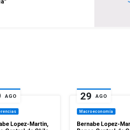
ia”
9
29
AGO
AGO
erencias
Macroeconomía
abe Lopez-Martin,
Bernabe Lopez-Mar