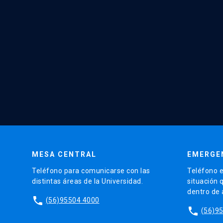
MESA CENTRAL
EMERGE
Teléfono para comunicarse con las
Teléfono e
distintas áreas de la Universidad.
situación 
dentro de
phone
(56)95504 4000
phone
(56)9