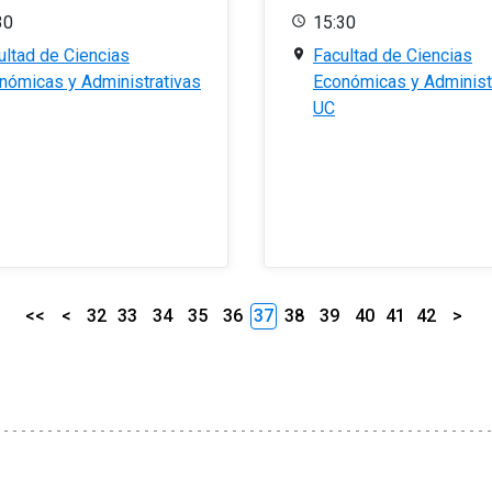
30
15:30
ultad de Ciencias
Facultad de Ciencias
nómicas y Administrativas
Económicas y Administ
UC
<<
<
32
33
34
35
36
37
38
39
40
41
42
>