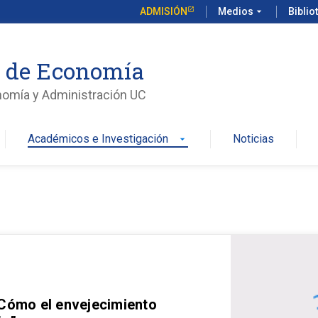
ADMISIÓN
Medios
arrow_drop_down
Biblio
o de Economía
nomía y Administración UC
Académicos e Investigación
Noticias
arrow_drop_down
 Cómo el envejecimiento