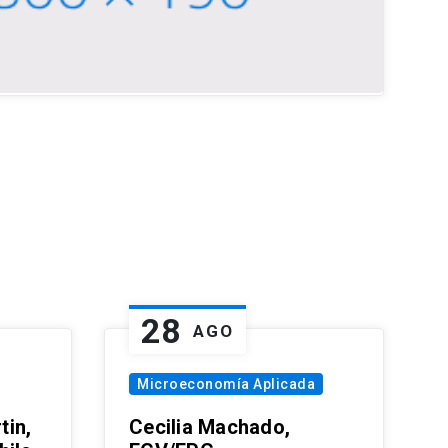
28
AGO
Microeconomía Aplicada
tin,
Cecilia Machado,