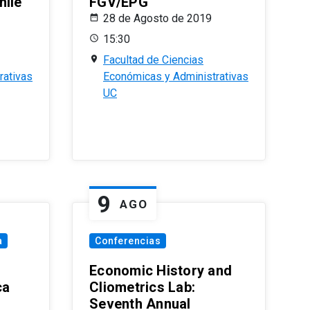
hile
FGV/EPG
28 de Agosto de 2019
15:30
Facultad de Ciencias
rativas
Económicas y Administrativas
UC
9
AGO
a
Conferencias
Economic History and
ca
Cliometrics Lab:
Seventh Annual