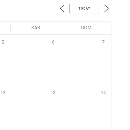
TODAY
SÁB
DOM
5
6
7
12
13
14