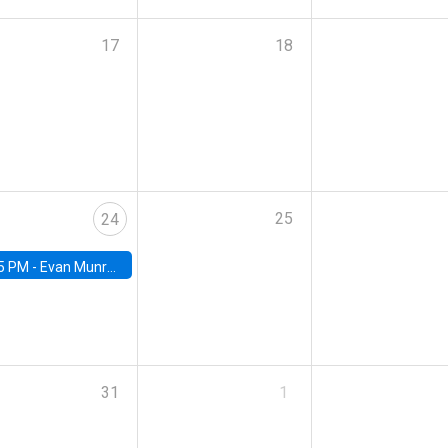
17
18
25
24
5 PM -
Evan Munro, Neyman Visiting Assistant Professor in the Department of Statistics at UC Berkeley
31
1