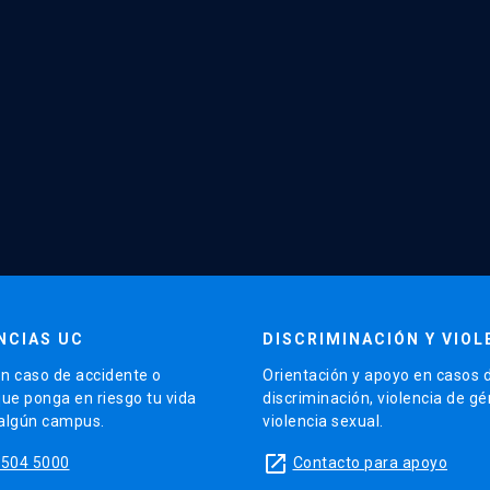
NCIAS UC
DISCRIMINACIÓN Y VIOL
n caso de accidente o
Orientación y apoyo en casos 
que ponga en riesgo tu vida
discriminación, violencia de g
 algún campus.
violencia sexual.
launch
5504 5000
Contacto para apoyo