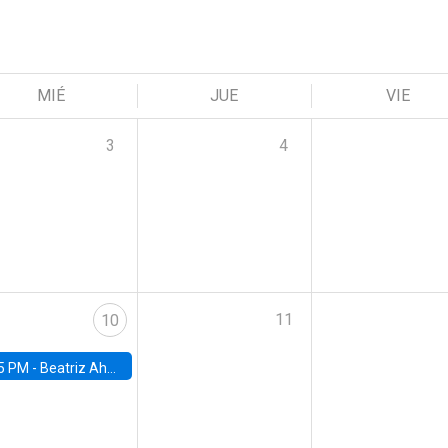
MIÉ
JUE
VIE
3
4
11
10
5 PM -
Beatriz Ahumada, PhD candidate, Universidad de Pittsburgh