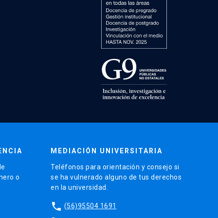
ENCIA
MEDIACIÓN UNIVERSITARIA
de
Teléfonos para orientación y consejo si
énero o
se ha vulnerado alguno de tus derechos
en la universidad.
phone
(56)95504 1691