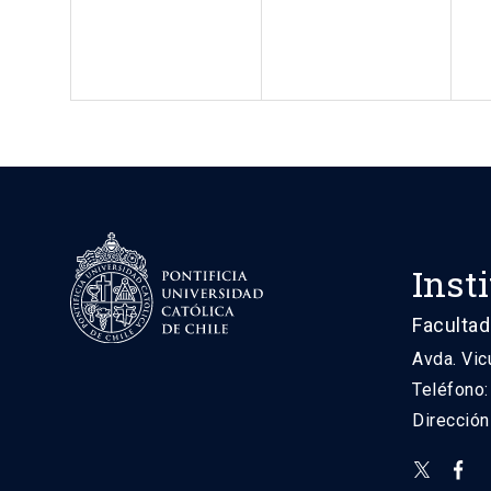
Inst
Facultad
Avda. Vic
Teléfono
Direcció