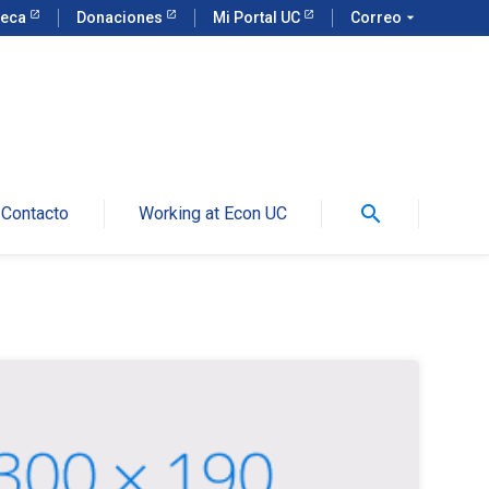
teca
Donaciones
Mi Portal UC
Correo
arrow_drop_down
search
Contacto
Working at Econ UC