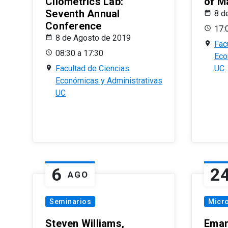
Cliometrics Lab:
of M
Seventh Annual
8 d
Conference
17:
8 de Agosto de 2019
Fac
08:30 a 17:30
Eco
Facultad de Ciencias
UC
Económicas y Administrativas
UC
6
2
AGO
Seminarios
Micr
Steven Williams,
Eman