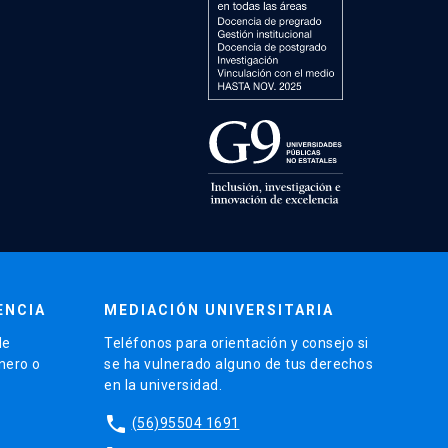
ENCIA
MEDIACIÓN UNIVERSITARIA
de
Teléfonos para orientación y consejo si
énero o
se ha vulnerado alguno de tus derechos
en la universidad.
phone
(56)95504 1691