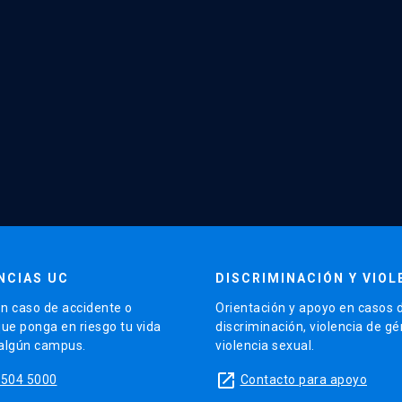
NCIAS UC
DISCRIMINACIÓN Y VIOL
n caso de accidente o
Orientación y apoyo en casos 
que ponga en riesgo tu vida
discriminación, violencia de g
 algún campus.
violencia sexual.
launch
5504 5000
Contacto para apoyo