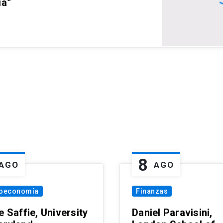
ia”
8
AGO
AGO
oeconomía
Finanzas
e Saffie, University
Daniel Paravisini,