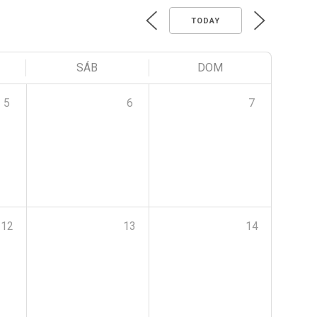
TODAY
SÁB
DOM
5
6
7
12
13
14