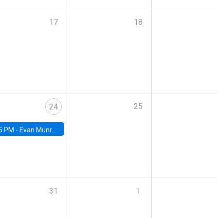
17
18
25
24
5 PM -
Evan Munro, Neyman Visiting Assistant Professor in the Department of Statistics at UC Berkeley
31
1