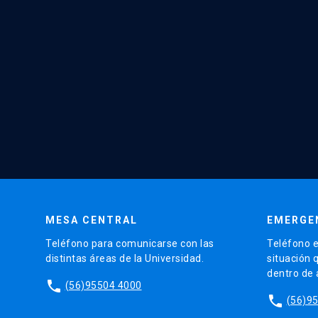
MESA CENTRAL
EMERGE
Teléfono para comunicarse con las
Teléfono e
distintas áreas de la Universidad.
situación 
dentro de
phone
(56)95504 4000
phone
(56)9