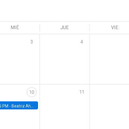
MIÉ
JUE
VIE
3
4
11
10
5 PM -
Beatriz Ahumada, PhD candidate, Universidad de Pittsburgh