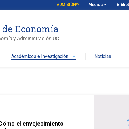
ADMISIÓN
Medios
arrow_drop_down
Biblio
o de Economía
nomía y Administración UC
Académicos e Investigación
Noticias
arrow_drop_down
 Cómo el envejecimiento