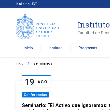
Ir al sitio UC
Institut
Facultad de Eco
Inicio
Instituto
Programas
arrow_drop_down
keyboard_arrow_right
Inicio
Seminarios
19
AGO
Conferencias
Seminario: “El Activo que Ignoramos: