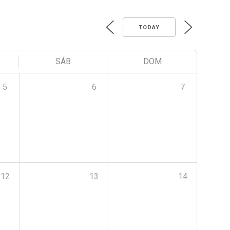
TODAY
SÁB
DOM
5
6
7
12
13
14