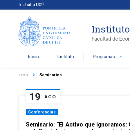
Ir al sitio UC
Institut
Facultad de Eco
Inicio
Instituto
Programas
arrow_drop_down
keyboard_arrow_right
Inicio
Seminarios
19
AGO
Conferencias
Seminario: “El Activo que Ignoramos: