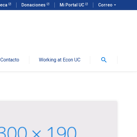
teca
Donaciones
Mi Portal UC
Correo
arrow_drop_down
search
Contacto
Working at Econ UC