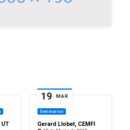
19
MAR
a
Seminarios
 UT
Gerard Llobet, CEMFI