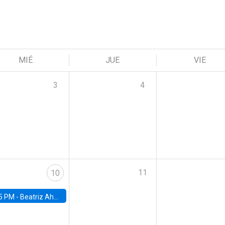
MIÉ
JUE
VIE
3
4
11
10
5 PM -
Beatriz Ahumada, PhD candidate, Universidad de Pittsburgh