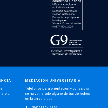
ENCIA
MEDIACIÓN UNIVERSITARIA
de
Teléfonos para orientación y consejo si
énero o
se ha vulnerado alguno de tus derechos
en la universidad.
phone
(56)95504 1691