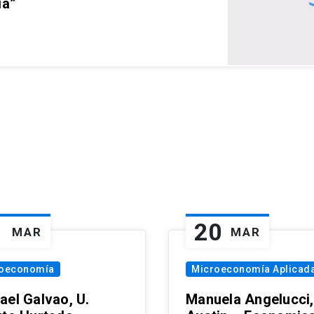
ia”
1
20
MAR
MAR
oeconomía
Microeconomía Aplicad
ael Galvao, U.
Manuela Angelucci,