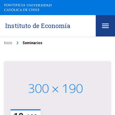
Instituto de Economía
keyboard_arrow_right
Inicio
Seminarios