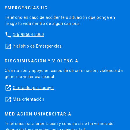
EMERGENCIAS UC
Teléfono en caso de accidente o situación que ponga en
riesgo tu vida dentro de algún campus.
phone
(56)95504 5000
launch
Ir al sitio de Emergencias
DISCRIMINACIÓN Y VIOLENCIA
Orientación y apoyo en casos de discriminación, violencia de
género o violencia sexual.
launch
Contacto para apoyo
launch
Más orientación
MEDIACIÓN UNIVERSITARIA
Teléfonos para orientación y consejo si se ha vulnerado
alguno de tus derechos en la universidad.